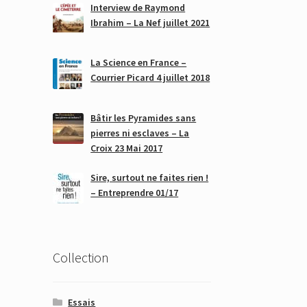
Interview de Raymond
Ibrahim – La Nef juillet 2021
La Science en France –
Courrier Picard 4 juillet 2018
Bâtir les Pyramides sans
pierres ni esclaves – La
Croix 23 Mai 2017
Sire, surtout ne faites rien !
– Entreprendre 01/17
Collection
Essais