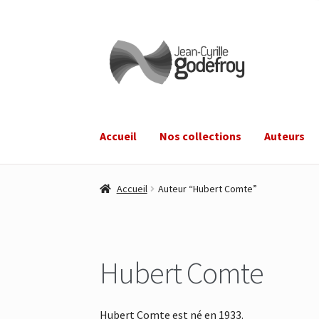
Aller
Aller
à
au
la
contenu
navigation
Accueil
Nos collections
Auteurs
Accueil
Auteur “Hubert Comte”
Hubert Comte
Hubert Comte est né en 1933.