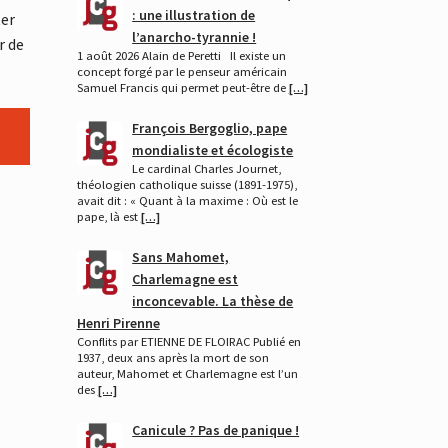
: une illustration de
ter
l’anarcho-tyrannie !
r de
1 août 2026 Alain de Peretti Il existe un
concept forgé par le penseur américain
Samuel Francis qui permet peut-être de
[…]
François Bergoglio, pape
mondialiste et écologiste
Le cardinal Charles Journet,
théologien catholique suisse (1891-1975),
avait dit : « Quant à la maxime : Où est le
pape, là est
[…]
Sans Mahomet,
Charlemagne est
inconcevable. La thèse de
Henri Pirenne
Conflits par ETIENNE DE FLOIRAC Publié en
1937, deux ans après la mort de son
auteur, Mahomet et Charlemagne est l’un
des
[…]
Canicule ? Pas de panique !