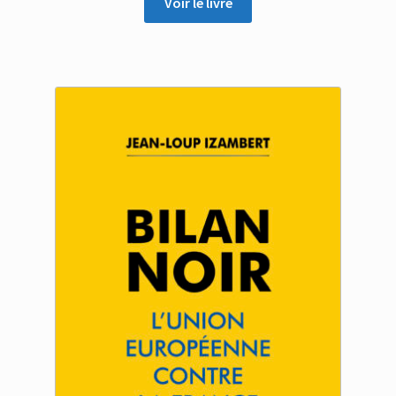
prix :
Voir le livre
10.00 €
à
22.00 €