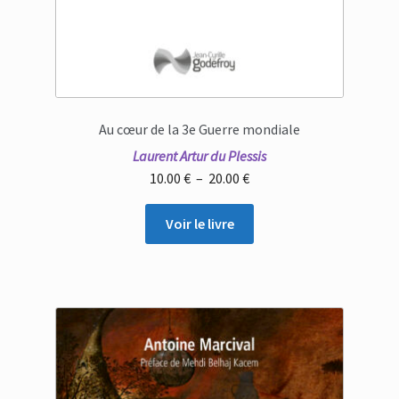
Au cœur de la 3e Guerre mondiale
Laurent Artur du Plessis
Plage
10.00
€
–
20.00
€
de
prix :
Voir le livre
10.00 €
à
20.00 €