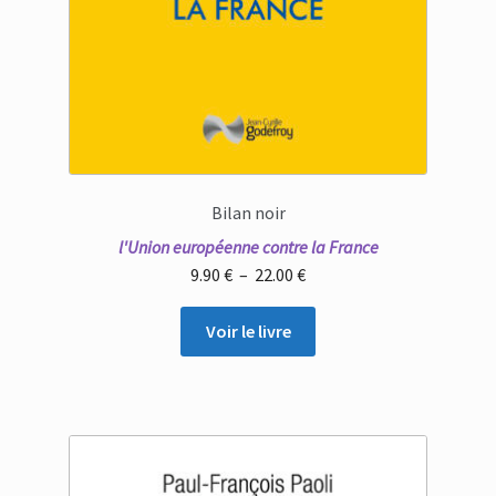
Bilan noir
l'Union européenne contre la France
Plage
9.90
€
–
22.00
€
de
prix :
Voir le livre
9.90 €
à
22.00 €