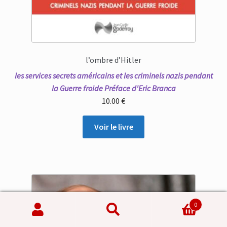
l’ombre d’Hitler
les services secrets américains et les criminels nazis pendant
la Guerre froide Préface d'Eric Branca
10.00
€
Voir le livre
0
Recherche
Recherche