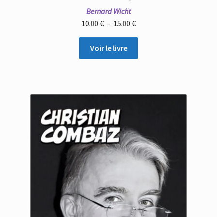
Bernard Wicht
Plage
10.00
€
–
15.00
€
de
prix :
Voir le livre
10.00 €
à
15.00 €