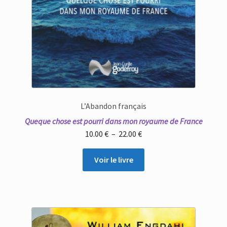
L’Abandon français
Queque chose est pourri dans mon royaume de France
Plage
10.00
€
–
22.00
€
de
prix :
Voir le livre
10.00 €
à
22.00 €