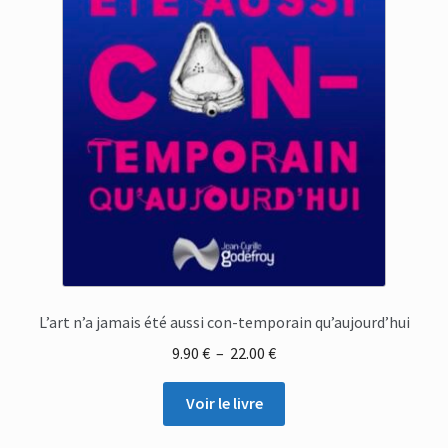
L’art n’a jamais été aussi con-temporain qu’aujourd’hui
Plage
9.90
€
–
22.00
€
de
prix :
Voir le livre
9.90 €