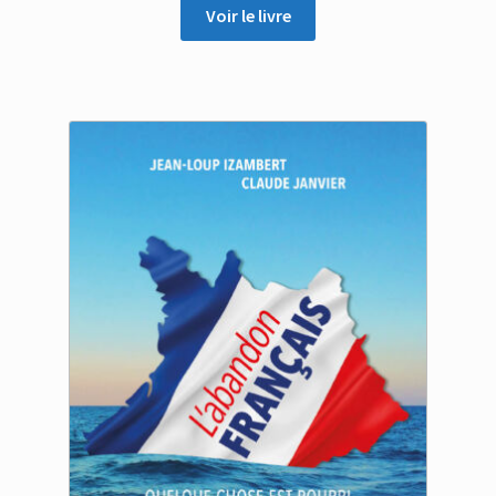
prix :
Voir le livre
10.00 €
à
20.00 €