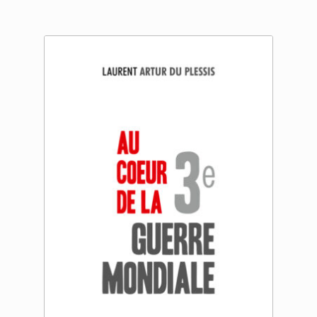
à
22.00 €