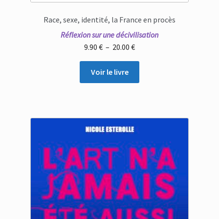
Race, sexe, identité, la France en procès
Réflexion sur une décivilisation
Plage
9.90
€
–
20.00
€
de
prix :
Voir le livre
9.90 €
à
20.00 €