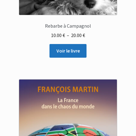
Rebarbe à Campagnol
Plage
10.00
€
–
20.00
€
de
prix :
Voir le livre
10.00 €
à
20.00 €