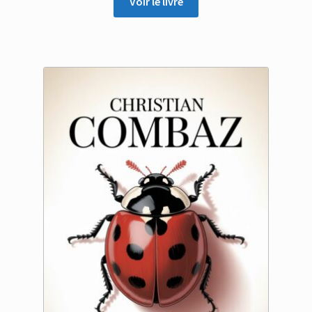
Voir le livre
9.90 €
à
16.50 €