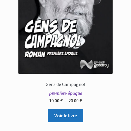
Gens de Campagnol
première époque
Plage
10.00
€
–
20.00
€
de
prix :
Voir le livre
10.00 €
à