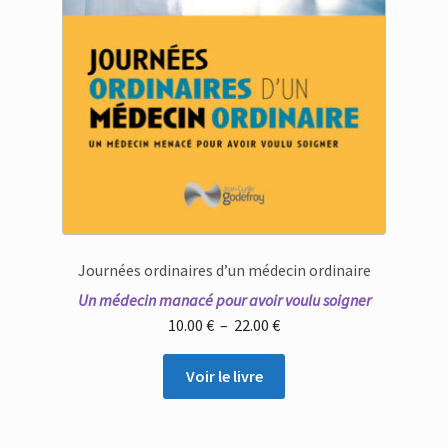
Journées ordinaires d’un médecin ordinaire
Un médecin manacé pour avoir voulu soigner
Plage
10.00
€
–
22.00
€
de
prix :
Voir le livre
10.00 €
à