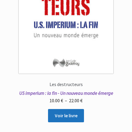
Les destructeurs
US imperium : la fin - Un nouveau monde émerge
Plage
10.00
€
–
22.00
€
de
prix :
Voir le livre
10.00 €
à