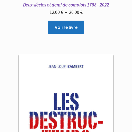
Deux siècles et demi de complots 1788 - 2022
Plage
12.00
€
–
26.00
€
de
prix :
Voir le livre
12.00 €
à
26.00 €