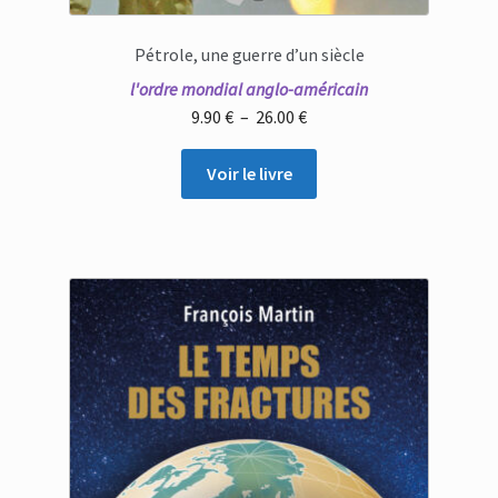
Pétrole, une guerre d’un siècle
l'ordre mondial anglo-américain
Plage
9.90
€
–
26.00
€
de
prix :
Voir le livre
9.90 €
à
26.00 €