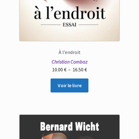
À l’endroit
Christian Combaz
Plage
10.00
€
–
16.50
€
de
prix :
Voir le livre
10.00 €
à
16.50 €