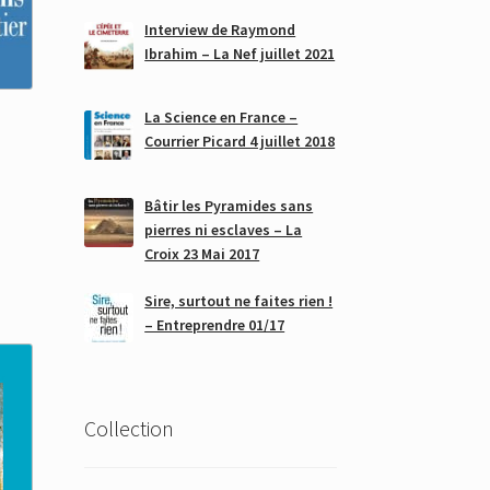
Interview de Raymond
Ibrahim – La Nef juillet 2021
La Science en France –
Courrier Picard 4 juillet 2018
Bâtir les Pyramides sans
pierres ni esclaves – La
Croix 23 Mai 2017
Sire, surtout ne faites rien !
– Entreprendre 01/17
Collection