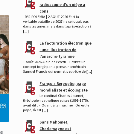
radioscopie d’un piège à
cons
PAR POLÉMIA | 2 AOÛT 2026 Et si la
véritable bataille de 2027 ne se jouait pas
dans les urnes, mais dans l’après-élection ?
[…]
La facturation électronique
: une illustration de
l’anarcho-tyrannie !
1 août 2026 Alain de Peretti Il existe un
concept forgé par le penseur américain
Samuel Francis qui permet peut-être de
[…]
François Bergoglio, pape
mondialiste et écologiste
Le cardinal Charles Journet,
théologien catholique suisse (1891-1975),
avait dit : « Quant à la maxime : Où est le
pape, là est
[…]
Sans Mahomet,
Charlemagne est
es