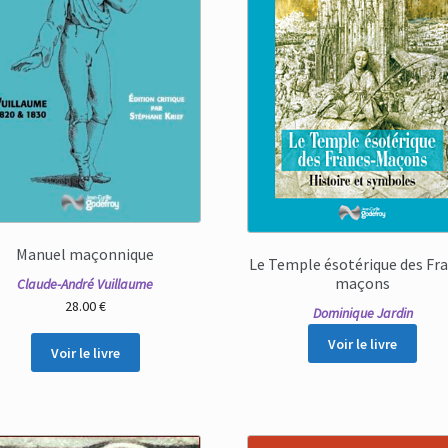
Manuel maçonnique
Le Temple ésotérique des Fr
maçons
Claude-André Vuillaume
28.00
€
Dominique Jardin
Voir le livre
Voir le livre