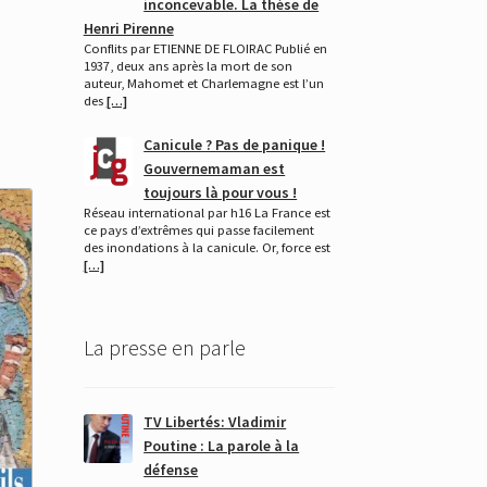
inconcevable. La thèse de
Henri Pirenne
Conflits par ETIENNE DE FLOIRAC Publié en
1937, deux ans après la mort de son
auteur, Mahomet et Charlemagne est l’un
des
[…]
Canicule ? Pas de panique !
Gouvernemaman est
toujours là pour vous !
Réseau international par h16 La France est
ce pays d’extrêmes qui passe facilement
des inondations à la canicule. Or, force est
[…]
La presse en parle
TV Libertés: Vladimir
Poutine : La parole à la
défense