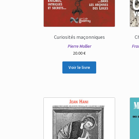
Curiosités maçonniques
C
Pierre Mollier
Fra
20.00
€
Voir le livre