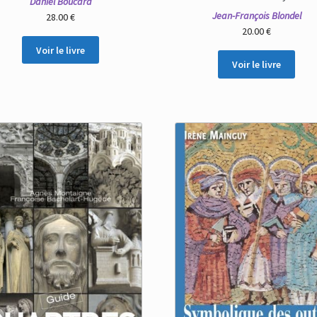
Daniel Boucard
Jean-François Blondel
28.00
€
20.00
€
Voir le livre
Voir le livre