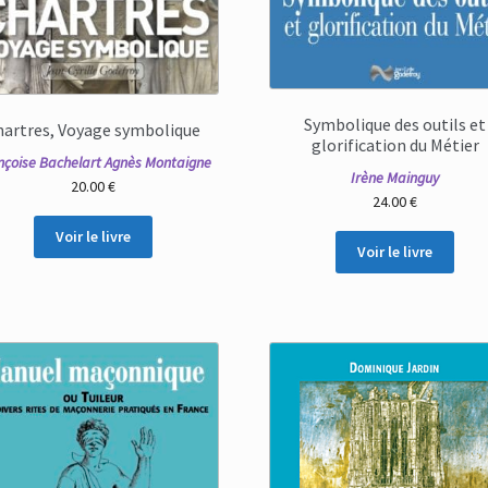
Symbolique des outils et
hartres, Voyage symbolique
glorification du Métier
nçoise Bachelart Agnès Montaigne
Irène Mainguy
20.00
€
24.00
€
Voir le livre
Voir le livre