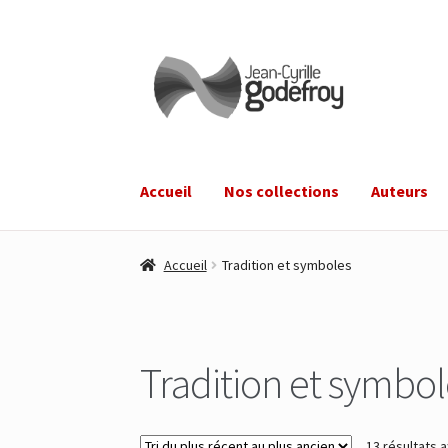
Aller
Aller
à
au
la
contenu
navigation
Accueil
Nos collections
Auteurs
Accueil
Tradition et symboles
Tradition et symbol
13 résultats a