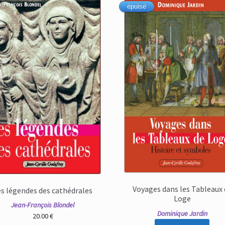
épuisé
Voyages dans les Tableaux 
es légendes des cathédrales
Loge
Jean-François Blondel
Dominique Jardin
20.00
€