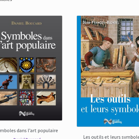
du
plus
récent
au
plus
ancien
mboles dans l’art populaire
Les outils et leurs symbol