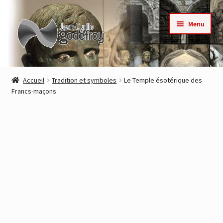
Aller
Aller
Menu
à
au
la
contenu
navigation
Accueil
Accueil
Tradition et symboles
Le Temple ésotérique des
Francs-maçons
Nos collections
Auteurs
Actualités
Contact
Commande