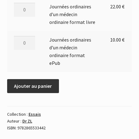
quantité
Journées ordinaires
22.00
€
10.00 €
de
d'un médecin
à
Journées
ordinaire format livre
ordinaires
22.00 €
d'un
quantité
Journées ordinaires
10.00
€
médecin
de
d'un médecin
ordinaire
Journées
ordinaire format
format
ordinaires
ePub
livre
d'un
médecin
Ajouter au panier
ordinaire
format
ePub
Collection :
Essais
Auteur :
Dr ZL
ISBN: 9782865533442