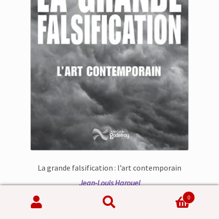
La grande falsification : l’art contemporain
Jean-Louis Harouel
0
Voir le livre
Recherche
Recherche