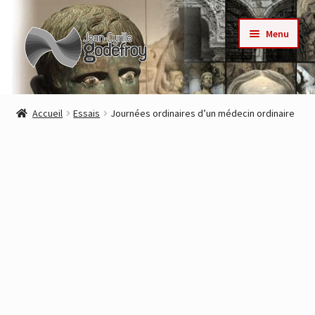
Aller
Aller
Menu
à
au
la
contenu
navigation
Accueil
Accueil
Essais
Journées ordinaires d’un médecin ordinaire
Nos collections
Auteurs
Actualités
Contact
Commande