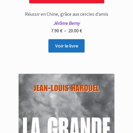
Réussir en Chine, grâce aux cercles d’amis
Jérôme Berny
Plage
7.90
€
–
20.00
€
de
prix :
Voir le livre
7.90 €
à
20.00 €