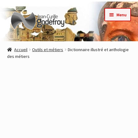
Aller
Aller
Menu
à
au
la
contenu
navigation
Accueil
Accueil
Outils et métiers
Dictionnaire illustré et anthologie
des métiers
Nos collections
Auteurs
Actualités
Contact
Commande