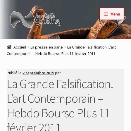
Aller
Aller
Menu
à
au
la
contenu
navigation
Accueil
Accueil
La presse en parle
La Grande Falsification. L’art
Contemporain – Hebdo Bourse Plus 11 février 2011
Nos collections
Auteurs
Publié le
2 septembre 2015
par
La Grande Falsification.
Actualités
L’art Contemporain –
Contact
Hebdo Bourse Plus 11
Commande
février 2011