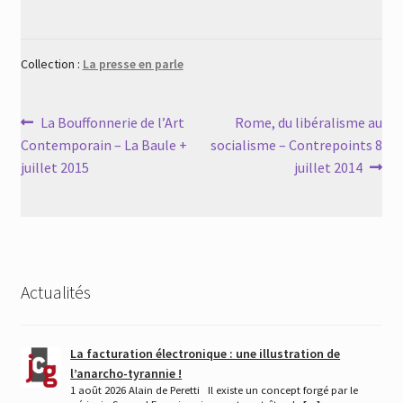
Collection :
La presse en parle
Navigation
Article
Article
La Bouffonnerie de l’Art
Rome, du libéralisme au
précédent :
suivant :
Contemporain – La Baule +
socialisme – Contrepoints 8
de
juillet 2015
juillet 2014
l’article
Actualités
La facturation électronique : une illustration de
l’anarcho-tyrannie !
1 août 2026 Alain de Peretti Il existe un concept forgé par le