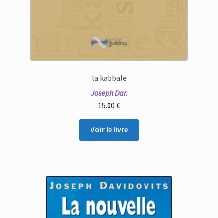
la kabbale
Joseph Dan
15.00
€
Voir le livre