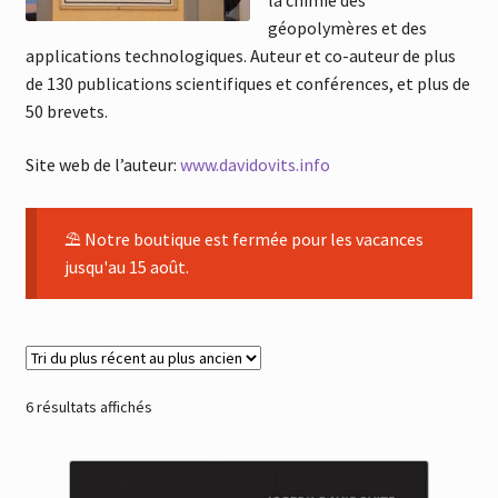
la chimie des
géopolymères et des
applications technologiques. Auteur et co-auteur de plus
de 130 publications scientifiques et conférences, et plus de
50 brevets.
Site web de l’auteur:
www.davidovits.info
⛱ Notre boutique est fermée pour les vacances
jusqu'au 15 août.
Trié
6 résultats affichés
du
plus
récent