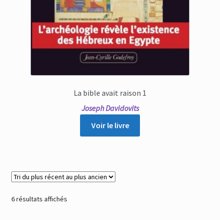
La bible avait raison 1
Joseph Davidovits
Voir le livre
Trié
6 résultats affichés
du
plus