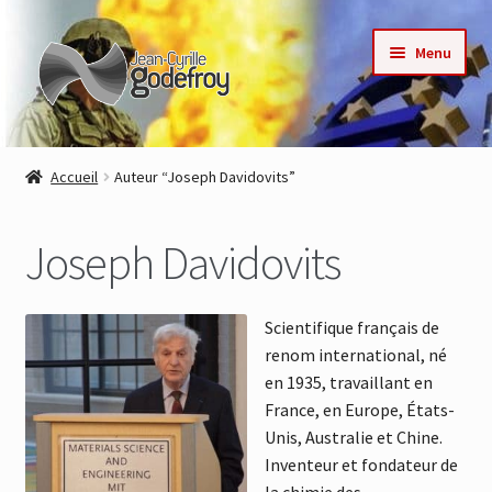
Aller
Aller
Menu
à
au
la
contenu
navigation
Accueil
Accueil
Auteur “Joseph Davidovits”
Nos collections
Joseph Davidovits
Auteurs
Actualités
Scientifique français de
renom international, né
Contact
en 1935, travaillant en
France, en Europe, États-
Commande
Unis, Australie et Chine.
Inventeur et fondateur de