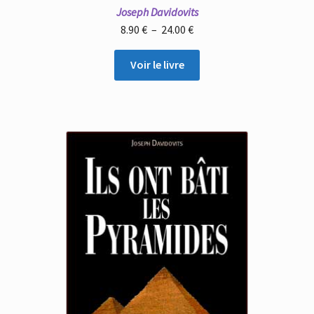
Joseph Davidovits
Plage
8.90
€
–
24.00
€
de
prix :
Voir le livre
8.90 €
à
24.00 €