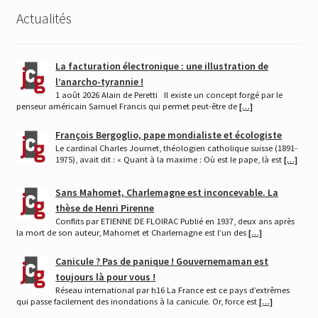
Actualités
récent
au
plus
ancien
La facturation électronique : une illustration de
l’anarcho-tyrannie !
1 août 2026 Alain de Peretti Il existe un concept forgé par le
penseur américain Samuel Francis qui permet peut-être de
[…]
François Bergoglio, pape mondialiste et écologiste
Le cardinal Charles Journet, théologien catholique suisse (1891-
1975), avait dit : « Quant à la maxime : Où est le pape, là est
[…]
Sans Mahomet, Charlemagne est inconcevable. La
thèse de Henri Pirenne
Conflits par ETIENNE DE FLOIRAC Publié en 1937, deux ans après
la mort de son auteur, Mahomet et Charlemagne est l’un des
[…]
Canicule ? Pas de panique ! Gouvernemaman est
toujours là pour vous !
Réseau international par h16 La France est ce pays d’extrêmes
qui passe facilement des inondations à la canicule. Or, force est
[…]