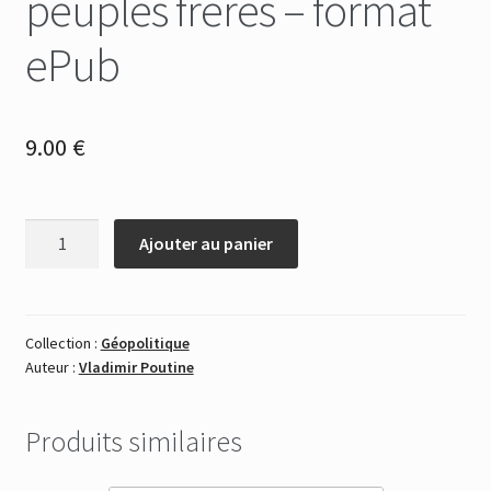
peuples frères – format
ePub
9.00
€
quantité
Ajouter au panier
de
Russie
Ukraine,
deux
Collection :
Géopolitique
Auteur :
Vladimir Poutine
peuples
frères
-
Produits similaires
format
ePub