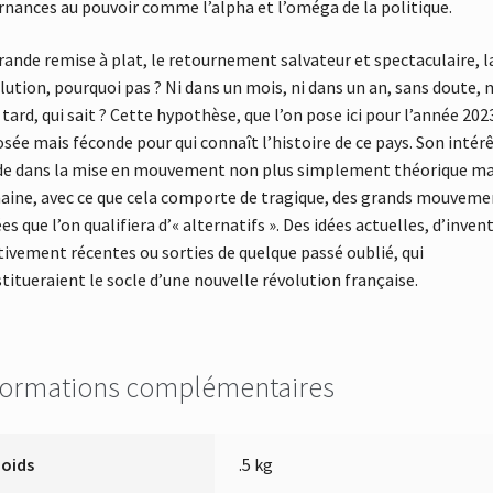
rnances au pouvoir comme l’alpha et l’oméga de la politique.
rande remise à plat, le retournement salvateur et spectaculaire, l
lution, pourquoi pas ? Ni dans un mois, ni dans un an, sans doute, 
 tard, qui sait ? Cette hypothèse, que l’on pose ici pour l’année 202
osée mais féconde pour qui connaît l’histoire de ce pays. Son intér
de dans la mise en mouvement non plus simplement théorique ma
ine, avec ce que cela comporte de tragique, des grands mouveme
ées que l’on qualifiera d’« alternatifs ». Des idées actuelles, d’inven
tivement récentes ou sorties de quelque passé oublié, qui
titueraient le socle d’une nouvelle révolution française.
formations complémentaires
Poids
.5 kg