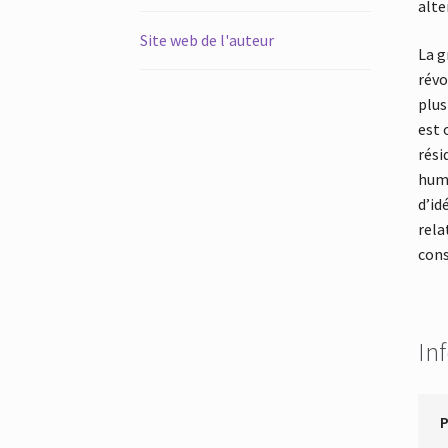
alte
Site web de l'auteur
La g
révo
plus
est 
rési
huma
d’id
rela
cons
In