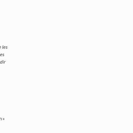
 les
les
dir
n »