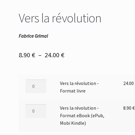
Vers la révolution
Fabrice Grimal
Plage
8.90
€
–
24.00
€
de
prix :
quantité
Vers la révolution -
24.00
8.90 €
de
Format livre
à
Vers
la
24.00 €
quantité
Vers la révolution -
8.90
€
révolution
de
Format eBook (ePub,
-
Vers
Mobi Kindle)
Format
la