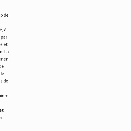
up de
u
é, à
 par
e et
n. La
er en
de
 de
ns de
mière
et
a