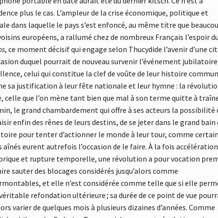
phone portable en date aurait été du dernier kitsch. Ce n’est à
idence plus le cas. L’ampleur de la crise économique, politique et
le dans laquelle le pays s’est enfoncé, au même titre que beauco
voisins européens, a rallumé chez de nombreux Français l’espoir d
os
, ce moment décisif qui engage selon Thucydide l’avenir d’une cit
casion duquel pourrait de nouveau survenir l’événement jubilatoire
llence, celui qui constitue la clef de voûte de leur histoire commun
e sa justification à leur fête nationale et leur hymne : la révolutio
e, celle que l’on mène tant bien que mal à son terme quitte à traîn
in, le grand chambardement qui offre à ses acteurs la possibilité 
aisir enfin des rênes de leurs destins, de se jeter dans le grand bain
stoire pour tenter d’actionner le monde à leur tour, comme certai
s aînés eurent autrefois l’occasion de le faire. À la fois accélération
orique et rupture temporelle, une révolution a pour vocation pre
aire sauter des blocages considérés jusqu’alors comme
rmontables, et elle n’est considérée comme telle que si elle perm
véritable refondation ultérieure ; sa durée de ce point de vue pourr
lors varier de quelques mois à plusieurs dizaines d’années. Comme