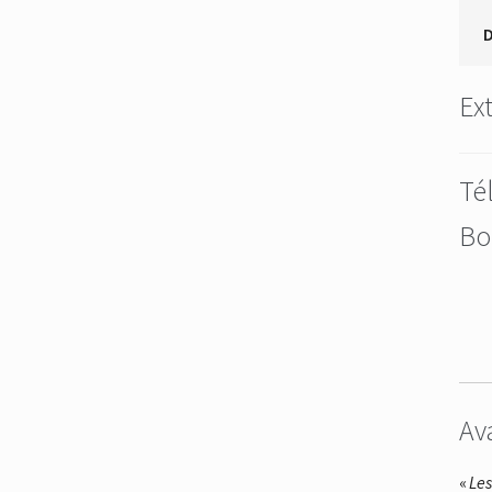
Ext
Té
Bo
Av
«
Les