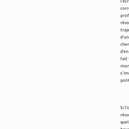
l’éc
corr
prof
révo
traj
d’un
chem
d’en
fait
mont
s’im
poli
Si l
révo
quel