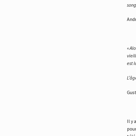
son
Andr
«
Alo
viei
est 
L’âg
Gust
Il y
pour