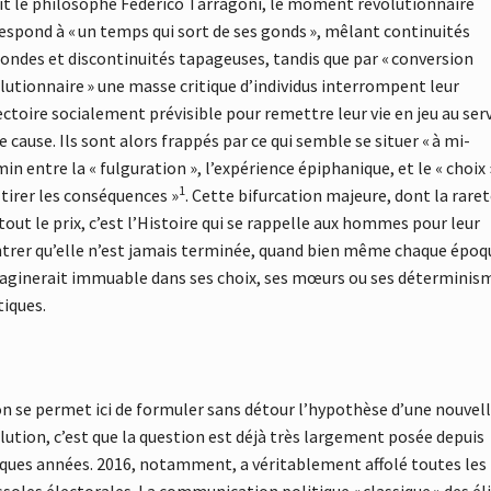
rit le philosophe Federico Tarragoni, le moment révolutionnaire
espond à « un temps qui sort de ses gonds », mêlant continuités
ondes et discontinuités tapageuses, tandis que par « conversion
lutionnaire » une masse critique d’individus interrompent leur
ectoire socialement prévisible pour remettre leur vie en jeu au ser
e cause. Ils sont alors frappés par ce qui semble se situer « à mi-
in entre la « fulguration », l’expérience épiphanique, et le « choix 
1
 tirer les conséquences »
. Cette bifurcation majeure, dont la raret
 tout le prix, c’est l’Histoire qui se rappelle aux hommes pour leur
rer qu’elle n’est jamais terminée, quand bien même chaque époq
aginerait immuable dans ses choix, ses mœurs ou ses déterminis
tiques.
’on se permet ici de formuler sans détour l’hypothèse d’une nouvel
lution, c’est que la question est déjà très largement posée depuis
ques années. 2016, notamment, a véritablement affolé toutes les