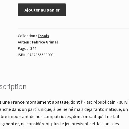
livre
révolution
Ajouter au panier
-
Format
eBook
(ePub,
Collection :
Essais
Mobi
Auteur :
Fabrice Grimal
Kindle)
Pages: 344
ISBN: 9782865533008
scription
s une France moralement abattue
, dont l’« arc républicain » survi
anché dans un parti unique, à peine né mais déjà fantomatique, un
re important de nos compatriotes, dont on sait qu’il ne fait
ugmenter, ne considèrent plus le jeu prévisible et lassant des