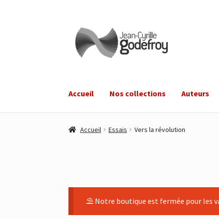
Aller
Aller
à
au
la
contenu
navigation
Accueil
Nos collections
Auteurs
Accueil
Essais
Vers la révolution
⛱ Notre boutique est fermée pour les va