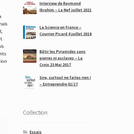
Interview de Raymond
Ibrahim – La Nef juillet 2021
a
mais
La Science en France –
3,
Courrier Picard 4 juillet 2018
êt
is
Bâtir les Pyramides sans
nts
pierres ni esclaves – La
tion
Croix 23 Mai 2017
Sire, surtout ne faites rien !
– Entreprendre 01/17
Collection
Essais