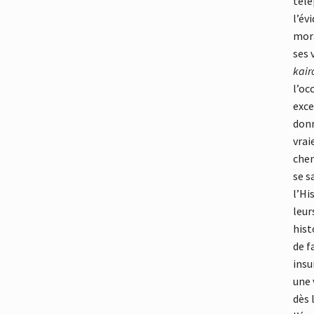
télé
l’év
mora
ses 
kair
l’oc
exce
donn
vrai
chem
se s
l’Hi
leur
hist
de f
insu
une 
dès 