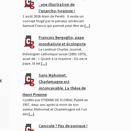
: une illustration de
l’anarcho-tyrannie !
1 août 2026 Alain de Peretti Il existe un
concept forgé par le penseur américain
Samuel Francis qui permet peut-être de
[…]
François Bergoglio, pape
mondialiste et écologiste
Le cardinal Charles Journet,
théologien catholique suisse (1891-1975),
avait dit : « Quant à la maxime : Où est le
pape, là est
[…]
Sans Mahomet,
€
Charlemagne est
inconcevable. La thèse de
Henri Pirenne
Conflits par ETIENNE DE FLOIRAC Publié en
1937, deux ans après la mort de son
auteur, Mahomet et Charlemagne est l’un
des
[…]
Canicule ? Pas de panique !