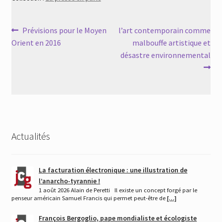
Navigation
Article
Article
Prévisions pour le Moyen
l’art contemporain comme
précédent :
suivant :
Orient en 2016
malbouffe artistique et
de
désastre environnemental
l’article
Actualités
La facturation électronique : une illustration de
l’anarcho-tyrannie !
1 août 2026 Alain de Peretti Il existe un concept forgé par le
penseur américain Samuel Francis qui permet peut-être de
[…]
François Bergoglio, pape mondialiste et écologiste