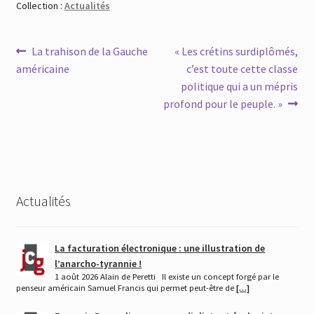
Collection :
Actualités
Navigation
Article
Article
La trahison de la Gauche
« Les crétins surdiplômés,
précédent :
suivant :
américaine
c’est toute cette classe
de
politique qui a un mépris
l’article
profond pour le peuple. »
Actualités
La facturation électronique : une illustration de
l’anarcho-tyrannie !
1 août 2026 Alain de Peretti Il existe un concept forgé par le
penseur américain Samuel Francis qui permet peut-être de
[…]