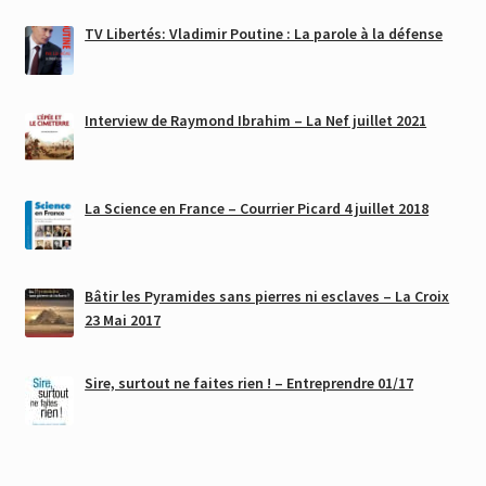
TV Libertés: Vladimir Poutine : La parole à la défense
Interview de Raymond Ibrahim – La Nef juillet 2021
La Science en France – Courrier Picard 4 juillet 2018
Bâtir les Pyramides sans pierres ni esclaves – La Croix
23 Mai 2017
Sire, surtout ne faites rien ! – Entreprendre 01/17