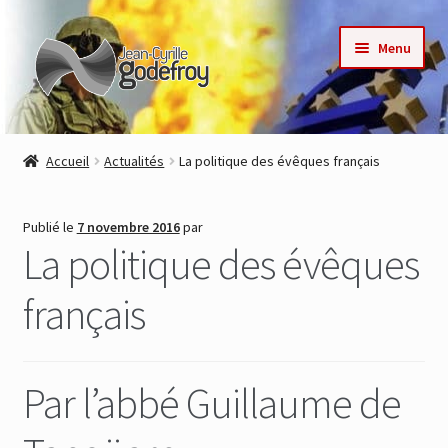
Aller
Aller
Menu
à
au
la
contenu
navigation
Accueil
Accueil
Actualités
La politique des évêques français
Nos collections
Publié le
7 novembre 2016
par
Auteurs
La politique des évêques
Actualités
français
Contact
Par l’abbé Guillaume de
Commande