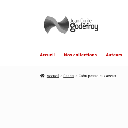
Aller
Aller
à
au
la
contenu
navigation
Accueil
Nos collections
Auteurs
Accueil
Essais
Cabu passe aux aveux