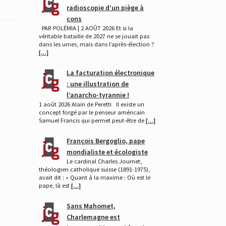
radioscopie d’un piège à
cons
PAR POLÉMIA | 2 AOÛT 2026 Et si la
véritable bataille de 2027 ne se jouait pas
dans les urnes, mais dans l’après-élection ?
[…]
La facturation électronique
: une illustration de
l’anarcho-tyrannie !
1 août 2026 Alain de Peretti Il existe un
concept forgé par le penseur américain
Samuel Francis qui permet peut-être de
[…]
François Bergoglio, pape
mondialiste et écologiste
Le cardinal Charles Journet,
théologien catholique suisse (1891-1975),
avait dit : « Quant à la maxime : Où est le
pape, là est
[…]
Sans Mahomet,
Charlemagne est