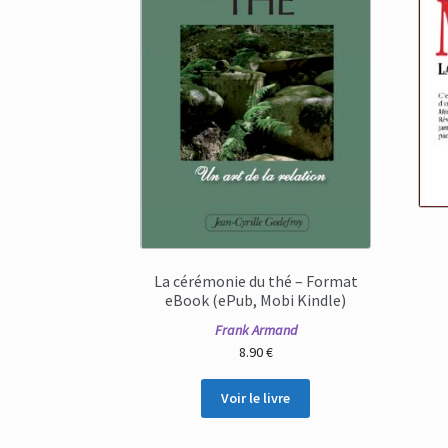
La cérémonie du thé – Format
eBook (ePub, Mobi Kindle)
Frank Armand
8.90
€
Voir le livre