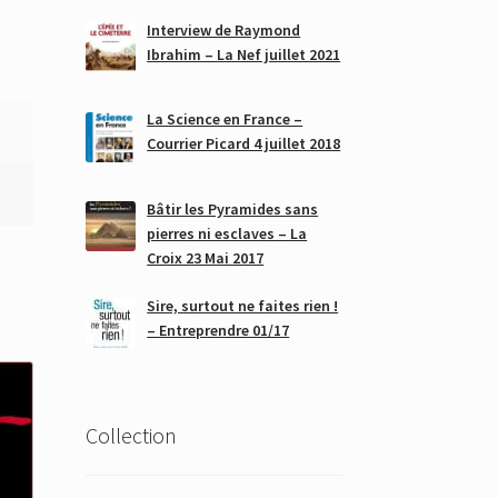
Interview de Raymond
Ibrahim – La Nef juillet 2021
La Science en France –
Courrier Picard 4 juillet 2018
Bâtir les Pyramides sans
pierres ni esclaves – La
Croix 23 Mai 2017
Sire, surtout ne faites rien !
– Entreprendre 01/17
Collection