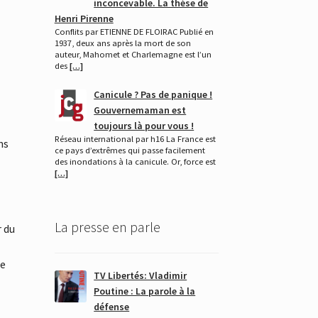
inconcevable. La thèse de
Henri Pirenne
Conflits par ETIENNE DE FLOIRAC Publié en
1937, deux ans après la mort de son
auteur, Mahomet et Charlemagne est l’un
des
[…]
Canicule ? Pas de panique !
Gouvernemaman est
toujours là pour vous !
Réseau international par h16 La France est
ns
ce pays d’extrêmes qui passe facilement
des inondations à la canicule. Or, force est
[…]
La presse en parle
r du
te
TV Libertés: Vladimir
Poutine : La parole à la
défense