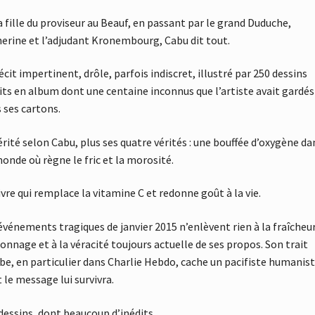
a fille du proviseur au Beauf, en passant par le grand Duduche,
erine et l’adjudant Kronembourg, Cabu dit tout.
écit impertinent, drôle, parfois indiscret, illustré par 250 dessins
its en album dont une centaine inconnus que l’artiste avait gardés
 ses cartons.
érité selon Cabu, plus ses quatre vérités : une bouffée d’oxygène da
onde où règne le fric et la morosité.
ivre qui remplace la vitamine C et redonne goût à la vie.
événements tragiques de janvier 2015 n’enlèvent rien à la fraîcheu
onnage et à la véracité toujours actuelle de ses propos. Son trait
be, en particulier dans Charlie Hebdo, cache un pacifiste humanis
 le message lui survivra.
dessins, dont beaucoup d’inédits