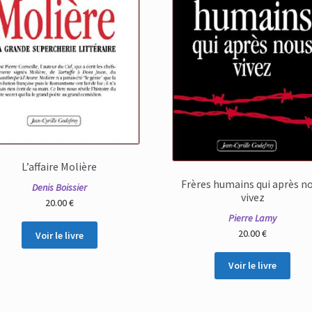
L’affaire Molière
Frères humains qui après n
Denis Boissier
vivez
20.00
€
Pierre Lamy
20.00
€
Voir le livre
Voir le livre