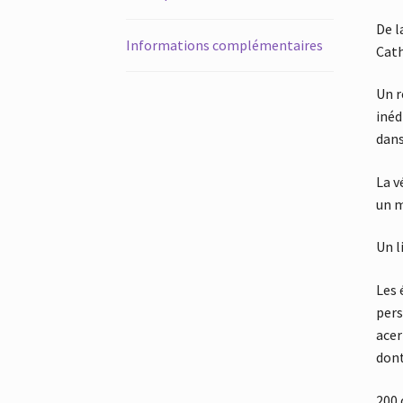
De l
Informations complémentaires
Cath
Un r
inéd
dans
La v
un m
Un l
Les 
pers
acer
dont
200 