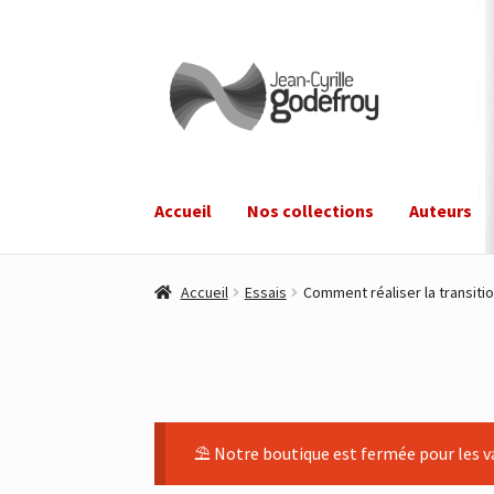
Aller
Aller
à
au
la
contenu
navigation
Accueil
Nos collections
Auteurs
Accueil
Essais
Comment réaliser la transiti
⛱ Notre boutique est fermée pour les va