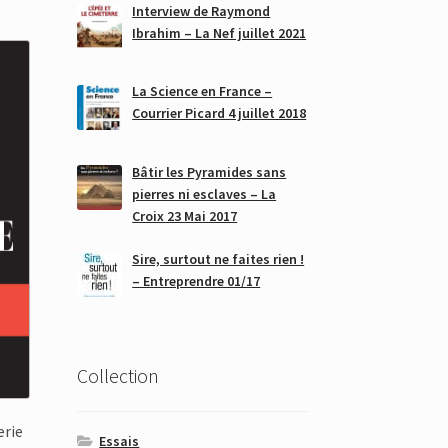
Interview de Raymond
Ibrahim – La Nef juillet 2021
La Science en France –
Courrier Picard 4 juillet 2018
Bâtir les Pyramides sans
pierres ni esclaves – La
Croix 23 Mai 2017
Sire, surtout ne faites rien !
– Entreprendre 01/17
Collection
erie
Essais