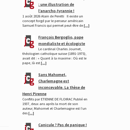
: une illustration de
l’anarcho-tyrannie !
1 août 2026 Alain de Peretti Il existe un
concept forgé par le penseur américain
Samuel Francis qui permet peut-être de
[…]
François Bergoglio, pape
mondialiste et écologiste
Le cardinal Charles Journet,
théologien catholique suisse (1891-1975),
avait dit : « Quant à la maxime : Où est le
pape, là est
[…]
Sans Mahomet,
Charlemagne est
inconcevable. La thèse de
Henri Pirenne
Conflits par ETIENNE DE FLOIRAC Publié en
1937, deux ans après la mort de son
auteur, Mahomet et Charlemagne est l’un
des
[…]
Canicule ? Pas de panique !