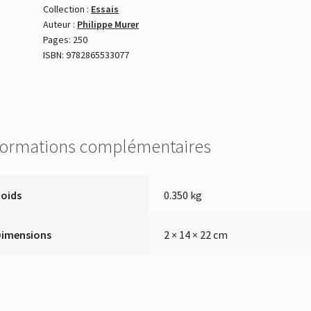
la
Collection :
Essais
Auteur :
Philippe Murer
transition
Pages: 250
écologique
ISBN: 9782865533077
-
Format
Livre
formations complémentaires
Poids
0.350 kg
Dimensions
2 × 14 × 22 cm