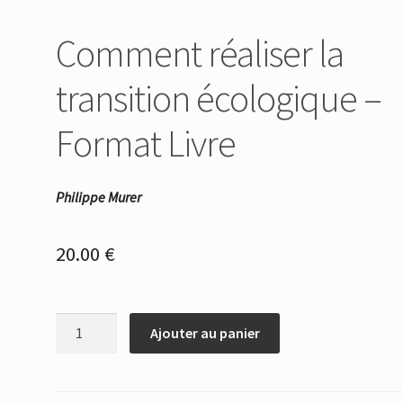
Comment réaliser la
transition écologique –
Format Livre
Philippe Murer
20.00
€
quantité
Ajouter au panier
de
Comment
réaliser