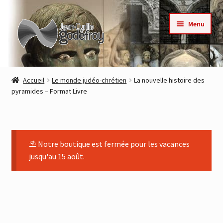
Aller
Aller
Menu
à
au
la
contenu
navigation
Accueil
Accueil
Le monde judéo-chrétien
La nouvelle histoire des
pyramides – Format Livre
Nos collections
Auteurs
⛱ Notre boutique est fermée pour les vacances
Actualités
jusqu'au 15 août.
Contact
Commande