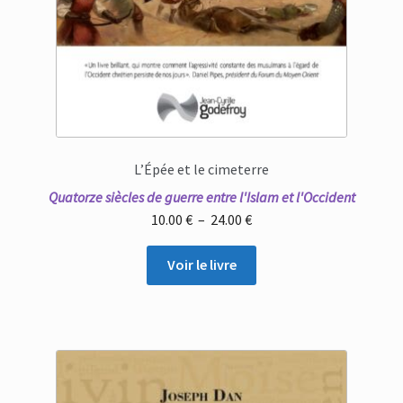
L’Épée et le cimeterre
Quatorze siècles de guerre entre l'Islam et l'Occident
Plage
10.00
€
–
24.00
€
de
prix :
Voir le livre
10.00 €
à
24.00 €