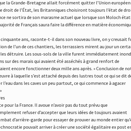
 que la Grande-Bretagne allait forcément quitter l’Union europée
 le droit de l’État, les Britanniques choisiront toujours l’état de dro
rance ne sortira de son marasme actuel que lorsque son Moloch état
jorité de Français saura faire la différence en matière économiq
a cinquante ans, raconte-t-il dans son nouveau livre, on y creusait f
ion de l’un de ces chantiers, les terrassiers mirent au jour un certa
les détruire. Les sous-sols de la ville furent immédiatement inond
s sur des marais qui avaient été asséchés à grand renfort de
vaient encore fonctionner deux mille ans après. » Conclusion de no
œuvre à laquelle s’est attaché depuis des lustres tout ce qui se dit d
r l’eau dans les caves un peu partout, ce qui commence à agacer
»
res
te pour la France. Il avoue n’avoir pas du tout prévu que
simplement refuser d’accepter que leurs idées de toujours avaient
ombat d’arrière-garde pour essayer de prouver au monde entier qu’
echnocratie pouvait arriver à créer une société égalitaire ex post e