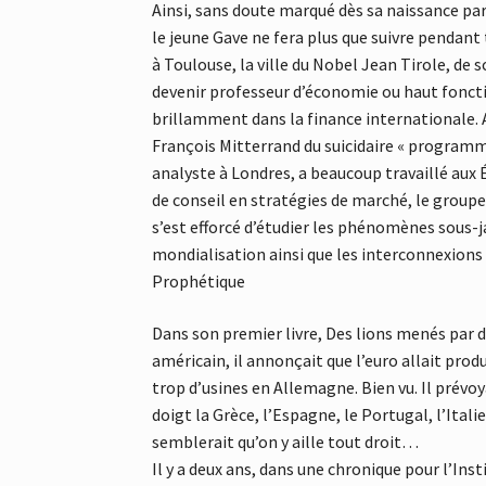
Ainsi, sans doute marqué dès sa naissance pa
le jeune Gave ne fera plus que suivre pendant
à Toulouse, la ville du Nobel Jean Tirole, de s
devenir professeur d’économie ou haut fonction
brillamment dans la finance internationale. A
François Mitterrand du suicidaire « programm
analyste à Londres, a beaucoup travaillé aux 
de conseil en stratégies de marché, le groupe
s’est efforcé d’étudier les phénomènes sous-
mondialisation ainsi que les interconnexions d
Prophétique
Dans son premier livre, Des lions menés par 
américain, il annonçait que l’euro allait pro
trop d’usines en Allemagne. Bien vu. Il prévo
doigt la Grèce, l’Espagne, le Portugal, l’Itali
semblerait qu’on y aille tout droit…
Il y a deux ans, dans une chronique pour l’Insti