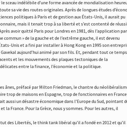
r le sceau indélébile d’une forme avancée de mondialisation heure
 toute sa vie des routes originales. Après de longues études d’éco
ciences politiques à Paris et de gestion aux États-Unis, il aurait pu
naire, mais il tenait trop à sa liberté et s’est contenté de réussi
près avoir quitté Paris pour Londres en 1981, dès l’application pa
e commun » de la gauche et de l’extrême gauche, il est devenu
États-Unis et a fini par installer à Hong Kong en 1995 son entrepri
 Gavekal aujourd’hui animé par son fils. Et, pendant tout ce temps,
jacents et les mouvements des plaques tectoniques de la
élicates entre la finance, l’économie et la politique.
des ânes, préfacé par Milton Friedman, le chantre du néolibéralis
duire trop de maisons en Espagne, trop de fonctionnaires en France
yait aussi un désastre économique dans l’Europe du Sud, pointant d
e et la France. Pour la Grèce, nous y sommes. Pour les autres, il
tut des Libertés, le think tank libéral qu’il a fondé en 2012 et qu’il