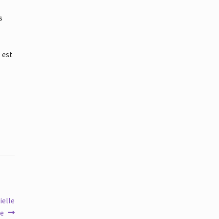
s
t
e est
ielle
ne