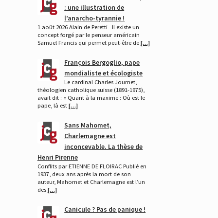
: une illustration de
l’anarcho-tyrannie !
1 août 2026 Alain de Peretti Il existe un
concept forgé par le penseur américain
Samuel Francis qui permet peut-être de
[…]
François Bergoglio, pape
mondialiste et écologiste
Le cardinal Charles Journet,
théologien catholique suisse (1891-1975),
avait dit : « Quant à la maxime : Où est le
pape, là est
[…]
Sans Mahomet,
Charlemagne est
inconcevable. La thèse de
Henri Pirenne
Conflits par ETIENNE DE FLOIRAC Publié en
1937, deux ans après la mort de son
auteur, Mahomet et Charlemagne est l’un
des
[…]
Canicule ? Pas de panique !