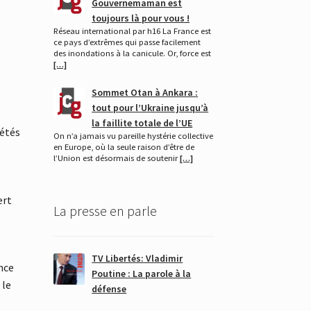
Gouvernemaman est
toujours là pour vous !
Réseau international par h16 La France est
ce pays d’extrêmes qui passe facilement
des inondations à la canicule. Or, force est
[…]
Sommet Otan à Ankara :
tout pour l’Ukraine jusqu’à
la faillite totale de l’UE
iétés
On n’a jamais vu pareille hystérie collective
en Europe, où la seule raison d’être de
l’Union est désormais de soutenir
[…]
ert
La presse en parle
TV Libertés: Vladimir
ence
Poutine : La parole à la
 le
défense