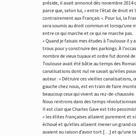
préside, il avait annoncé dès novembre 2014
parce que, selon lui, « entre l’état de droit et
contrairement aux Français ». Pour lui, la F
sera soumis au droit commun et lorsqu’une ma
entre ce qui marche et ce qui ne marche pas.
« Quand je faisais mes études à Toulouse il y 
trous pour y construire des parkings. À l’occas
nombre de vieux tuyaux et ordre fut donné de 
Toulouse avait été bâtie au temps des Romain
canalisations dont nul ne savait qu’elles pou
auteur : « Détruire ces vieilles canalisations, 
gauche chez nous, est en train de faire monte
beaucoup ceux qui vivent au rez-de-chaussée. 
Nous rentrons dans des temps révolutionnai
Il est clair que Charles Gave est très pessimis
« les élites françaises allaient purement et 
échoué et qu’elles allaient mener un grand c
avaient eu raison d’avoir tort […] et qu’une t