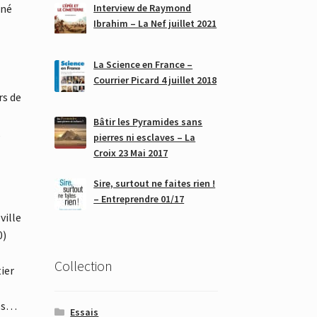
Interview de Raymond
 né
Ibrahim – La Nef juillet 2021
La Science en France –
Courrier Picard 4 juillet 2018
rs de
Bâtir les Pyramides sans
,
pierres ni esclaves – La
Croix 23 Mai 2017
Sire, surtout ne faites rien !
– Entreprendre 01/17
ville
0)
Collection
tier
mps…
Essais