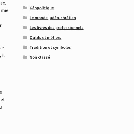
use,
Géopolitique
nomie
Le monde judéo-chrétien
r
Les livres des professionnels
r
Outils et métiers
Tradition et symboles
se
 il
Non classé
me
 et
u