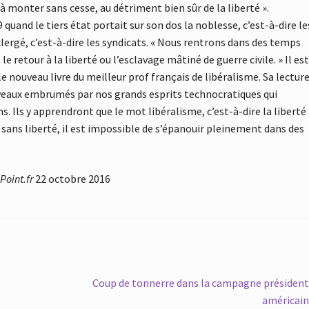
à monter sans cesse, au détriment bien sûr de la liberté ».
uand le tiers état portait sur son dos la noblesse, c’est-à-dire le
 clergé, c’est-à-dire les syndicats. « Nous rentrons dans des temps
e retour à la liberté ou l’esclavage mâtiné de guerre civile. » Il es
, le nouveau livre du meilleur prof français de libéralisme. Sa lectur
eaux embrumés par nos grands esprits technocratiques qui
. Ils y apprendront que le mot libéralisme, c’est-à-dire la liberté
 sans liberté, il est impossible de s’épanouir pleinement dans des
Point.fr
22 octobre 2016
Article
Coup de tonnerre dans la campagne président
suivant :
américai