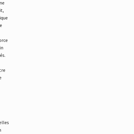
nne
it,
ique
ue
orce
in
és.
tre
e
elles
n