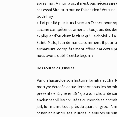
après moi. À mon avis, il n’est pas nécessaire q
cet essai Sire, surtout ne faites rien ! Vous n
Godefroy.
« J’ai publié plusieurs livres en France pour r
aucune compétence amenait toujours des désa
expliquer d’où vient le titre qu’il a choisi : 
Saint-Malo, leur demanda comment il pourrait 
armateurs, complètement affolé par cette propo
nous avons oublié cette leçon. »
Des routes originales
Par un hasard de son histoire familiale, Char
martyre écrasée actuellement sous les bombes,
présents en Syrie en 1942, à avoir choisi de su
anciennes villes civilisées du monde et ancrai
juif, lui-même tout près du quartier grec, l’
cohabitaient druzes, Kurdes, alaouites ou su