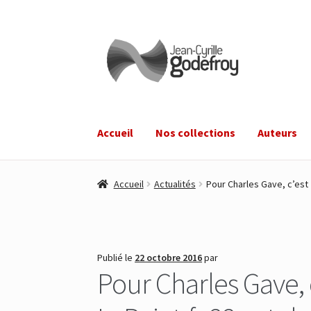
Aller
Aller
à
au
la
contenu
navigation
Accueil
Nos collections
Auteurs
Accueil
Actualités
Pour Charles Gave, c’est «
Publié le
22 octobre 2016
par
Pour Charles Gave, c’