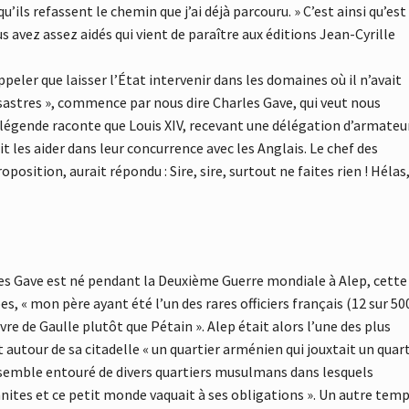
u’ils refassent le chemin que j’ai déjà parcouru. » C’est ainsi qu’est
ous avez assez aidés qui vient de paraître aux éditions Jean-Cyrille
appeler que laisser l’État intervenir dans les domaines où il n’avait
stres », commence par nous dire Charles Gave, qui veut nous
« La légende raconte que Louis XIV, recevant une délégation d’armateu
les aider dans leur concurrence avec les Anglais. Le chef des
sition, aurait répondu : Sire, sire, surtout ne faites rien ! Hélas
les Gave est né pendant la Deuxième Guerre mondiale à Alep, cette 
 « mon père ayant été l’un des rares officiers français (12 sur 50
ivre de Gaulle plutôt que Pétain ». Alep était alors l’une des plus
t autour de sa citadelle « un quartier arménien qui jouxtait un quar
ensemble entouré de divers quartiers musulmans dans lesquels
nnites et ce petit monde vaquait à ses obligations ». Un autre te