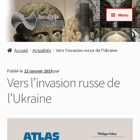
Aller
Aller
Menu
à
au
la
contenu
navigation
Accueil
Accueil
Actualités
Vers l’invasion russe de l’Ukraine
Nos collections
Publié le
22 janvier 2019
par
Auteurs
Vers l’invasion russe de
Actualités
l’Ukraine
Contact
Commande