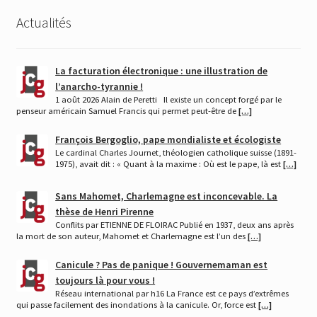
Actualités
La facturation électronique : une illustration de
l’anarcho-tyrannie !
1 août 2026 Alain de Peretti Il existe un concept forgé par le
penseur américain Samuel Francis qui permet peut-être de
[…]
François Bergoglio, pape mondialiste et écologiste
Le cardinal Charles Journet, théologien catholique suisse (1891-
1975), avait dit : « Quant à la maxime : Où est le pape, là est
[…]
Sans Mahomet, Charlemagne est inconcevable. La
thèse de Henri Pirenne
Conflits par ETIENNE DE FLOIRAC Publié en 1937, deux ans après
la mort de son auteur, Mahomet et Charlemagne est l’un des
[…]
Canicule ? Pas de panique ! Gouvernemaman est
toujours là pour vous !
Réseau international par h16 La France est ce pays d’extrêmes
qui passe facilement des inondations à la canicule. Or, force est
[…]