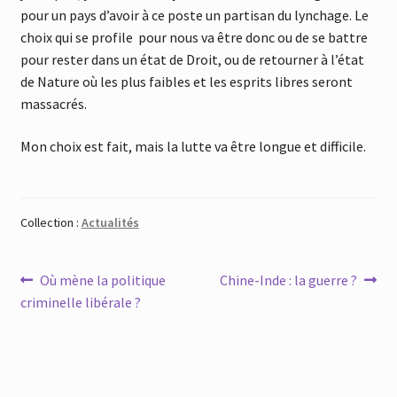
pour un pays d’avoir à ce poste un partisan du lynchage. Le
choix qui se profile pour nous va être donc ou de se battre
pour rester dans un état de Droit, ou de retourner à l’état
de Nature où les plus faibles et les esprits libres seront
massacrés.
Mon choix est fait, mais la lutte va être longue et difficile.
Collection :
Actualités
Navigation
Article
Article
Où mène la politique
Chine-Inde : la guerre ?
précédent :
suivant :
criminelle libérale ?
de
l’article