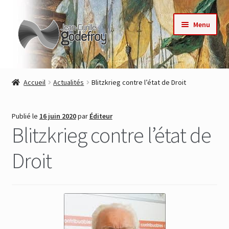
Aller
Aller
Menu
à
au
la
contenu
navigation
Accueil
Accueil
Actualités
Blitzkrieg contre l’état de Droit
Nos collections
Publié le
16 juin 2020
par
Éditeur
Auteurs
Blitzkrieg contre l’état de
Actualités
Droit
Contact
Commande