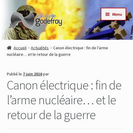
Aller
Aller
Menu
à
au
la
contenu
navigation
Accueil
Accueil
Actualités
Canon électrique : fin de l’arme
nucléaire… et le retour de la guerre
Nos collections
Auteurs
Publié le
7 juin 2016
par
Canon électrique : fin de
Actualités
l’arme nucléaire… et le
Contact
retour de la guerre
Commande