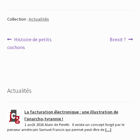
Collection :
Actualités
Navigation
Article
Article
Histoire de petits
Brexit ?
précédent :
suivant :
cochons
de
l’article
Actualités
La facturation électronique : une illustration de
l’anarcho-tyrannie !
1 août 2026 Alain de Peretti Il existe un concept forgé par le
penseur américain Samuel Francis qui permet peut-être de
[…]