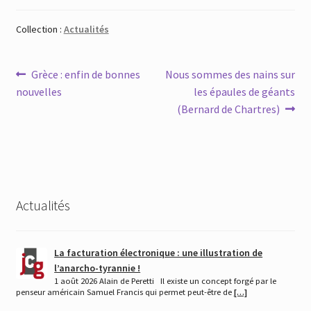
Collection :
Actualités
Navigation
Article
Article
Grèce : enfin de bonnes
Nous sommes des nains sur
précédent :
suivant :
nouvelles
les épaules de géants
de
(Bernard de Chartres)
l’article
Actualités
La facturation électronique : une illustration de
l’anarcho-tyrannie !
1 août 2026 Alain de Peretti Il existe un concept forgé par le
penseur américain Samuel Francis qui permet peut-être de
[…]