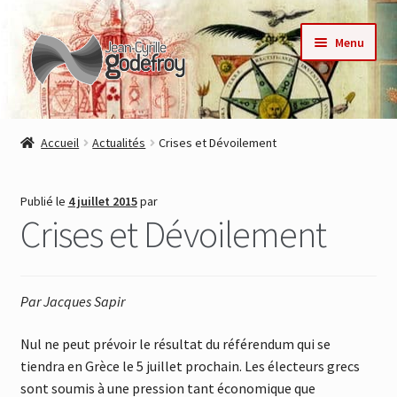
Aller
Aller
Menu
à
au
la
contenu
navigation
Accueil
Accueil
Actualités
Crises et Dévoilement
Nos collections
Publié le
4 juillet 2015
par
Auteurs
Crises et Dévoilement
Actualités
Par Jacques Sapir
Contact
Nul ne peut prévoir le résultat du référendum qui se
Commande
tiendra en Grèce le 5 juillet prochain. Les électeurs grecs
sont soumis à une pression tant économique que