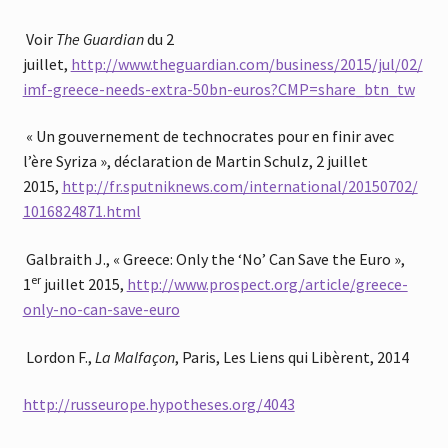
Voir
The Guardian
du 2
juillet,
http://www.theguardian.com/business/2015/jul/02/
imf-greece-needs-extra-50bn-euros?CMP=share_btn_tw
« Un gouvernement de technocrates pour en finir avec
l’ère Syriza », déclaration de Martin Schulz, 2 juillet
2015,
http://fr.sputniknews.com/international/20150702/
1016824871.html
Galbraith J., « Greece: Only the ‘No’ Can Save the Euro »,
er
1
juillet 2015,
http://www.prospect.org/article/greece-
only-no-can-save-euro
Lordon F.,
La Malfaçon
, Paris, Les Liens qui Libèrent, 2014
http://russeurope.hypotheses.org/4043