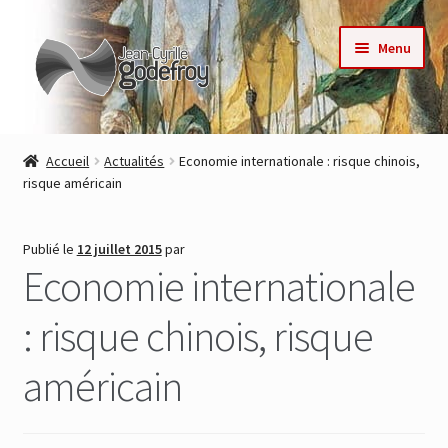
Aller
Aller
Menu
à
au
la
contenu
navigation
Accueil
Accueil
Actualités
Economie internationale : risque chinois,
risque américain
Nos collections
Auteurs
Publié le
12 juillet 2015
par
Economie internationale
Actualités
: risque chinois, risque
Contact
américain
Commande