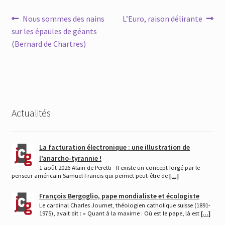
Navigation
Article
Article
Nous sommes des nains
L’Euro, raison délirante
précédent :
suivant :
sur les épaules de géants
de
(Bernard de Chartres)
l’article
Actualités
La facturation électronique : une illustration de
l’anarcho-tyrannie !
1 août 2026 Alain de Peretti Il existe un concept forgé par le
penseur américain Samuel Francis qui permet peut-être de
[…]
François Bergoglio, pape mondialiste et écologiste
Le cardinal Charles Journet, théologien catholique suisse (1891-
1975), avait dit : « Quant à la maxime : Où est le pape, là est
[…]