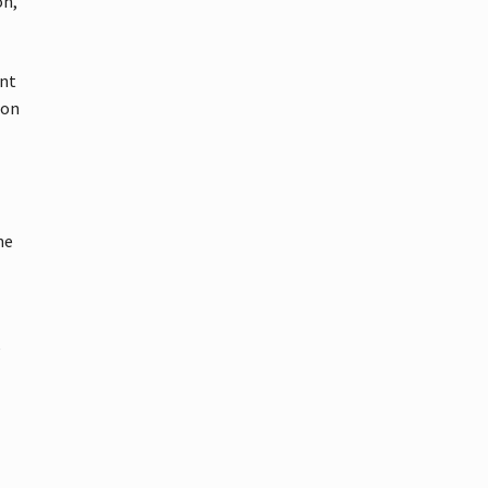
on,
ent
ion
ne
e