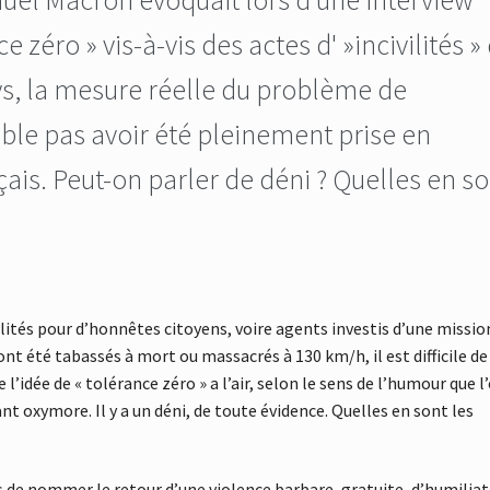
 zéro » vis-à-vis des actes d' »incivilités »
ys, la mesure réelle du problème de
mble pas avoir été pleinement prise en
ais. Peut-on parler de déni ? Quelles en s
vilités pour d’honnêtes citoyens, voire agents investis d’une missio
 ont été tabassés à mort ou massacrés à 130 km/h, il est difficile de
e l’idée de « tolérance zéro » a l’air, selon le sens de l’humour que l
nt oxymore. Il y a un déni, de toute évidence. Quelles en sont les
fus de nommer le retour d’une violence barbare, gratuite, d’humiliat