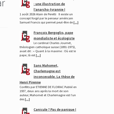
ar
: une illustration de
l’anarcho-tyrannie !
1 août 2026 Alain de Peretti Il existe un
concept forgé par le penseur américain
Samuel Francis qui permet peut-être de
[…]
François Bergoglio, pape
mondialiste et écologiste
Le cardinal Charles Journet,
théologien catholique suisse (1891-1975),
avait dit : « Quant à la maxime : Où est le
pape, là est
[…]
Sans Mahomet,
Charlemagne est
inconcevable. La thèse de
Henri Pirenne
Conflits par ETIENNE DE FLOIRAC Publié en
1937, deux ans après la mort de son
auteur, Mahomet et Charlemagne est l’un
des
[…]
Canicule ? Pas de panique !