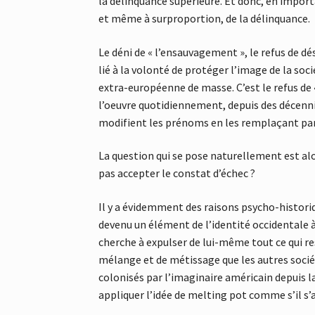
la délinquance supérieure. Et donc, en impo
et même à surproportion, de la délinquance.
Le déni de « l’ensauvagement », le refus de dé
lié à la volonté de protéger l’image de la soc
extra-européenne de masse. C’est le refus de « 
l’oeuvre quotidiennement, depuis des décenni
modifient les prénoms en les remplaçant par 
La question qui se pose naturellement est alo
pas accepter le constat d’échec ?
Il y a évidemment des raisons psycho-historiqu
devenu un élément de l’identité occidentale à
cherche à expulser de lui-même tout ce qui re
mélange et de métissage que les autres soci
colonisés par l’imaginaire américain depuis l
appliquer l’idée de melting pot comme s’il s