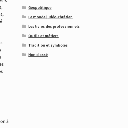
e,
Géopolitique
t,
Le monde judéo-chrétien
té
Les livres des professionnels
e
Outils et métiers
ns
Tradition et symboles
s
Non classé
s
des
es
ion à