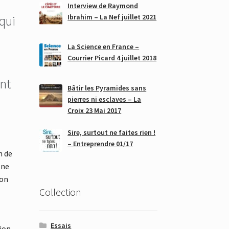
Interview de Raymond
Ibrahim – La Nef juillet 2021
 qui
La Science en France –
Courrier Picard 4 juillet 2018
ont
Bâtir les Pyramides sans
pierres ni esclaves – La
Croix 23 Mai 2017
Sire, surtout ne faites rien !
– Entreprendre 01/17
n de
 ne
’on
Collection
Essais
ion,