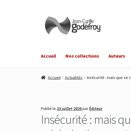
Aller
Aller
à
au
la
contenu
navigation
Accueil
Nos collections
Auteurs
Accueil
Actualités
Insécurité : mais que se 
Publié le
23 juillet 2020
par
Éditeur
Insécurité : mais qu