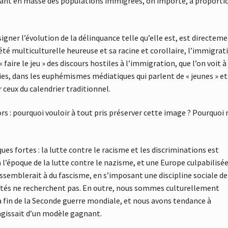
rtant en masse des populations immigrées, on importe, à proporti
signer l’évolution de la délinquance telle qu’elle est, est directem
iété multiculturelle heureuse et sa racine et corollaire, l’immigrat
faire le jeu » des discours hostiles à l’immigration, que l’on voit à
es, dans les euphémismes médiatiques qui parlent de « jeunes » et
ceux du calendrier traditionnel.
rs : pourquoi vouloir à tout pris préserver cette image ? Pourquoi 
es fortes : la lutte contre le racisme et les discriminations est
 l’époque de la lutte contre le nazisme, et une Europe culpabilisé
ssemblerait à du fascisme, en s’imposant une discipline sociale de
étés ne recherchent pas. En outre, nous sommes culturellement
a fin de la Seconde guerre mondiale, et nous avons tendance à
’agissait d’un modèle gagnant.