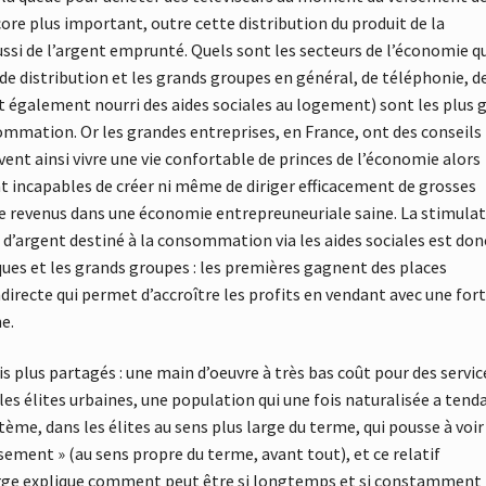
core plus important, outre cette distribution du produit de la
aussi de l’argent emprunté. Quels sont les secteurs de l’économie q
nde distribution et les grands groupes en général, de téléphonie, d
t également nourri des aides sociales au logement) sont les plus 
ommation. Or les grandes entreprises, en France, ont des conseils
ent ainsi vivre une vie confortable de princes de l’économie alors
nt incapables de créer ni même de diriger efficacement de grosses
 de revenus dans une économie entrepreuneuriale saine. La stimula
 d’argent destiné à la consommation via les aides sociales est don
ques et les grands groupes : les premières gagnent des places
ndirecte qui permet d’accroître les profits en vendant avec une for
e.
is plus partagés : une main d’oeuvre à très bas coût pour des servic
les élites urbaines, une population qui une fois naturalisée a tend
me, dans les élites au sens plus large du terme, qui pousse à voir
ment » (au sens propre du terme, avant tout), et ce relatif
arge explique comment peut être si longtemps et si constamment