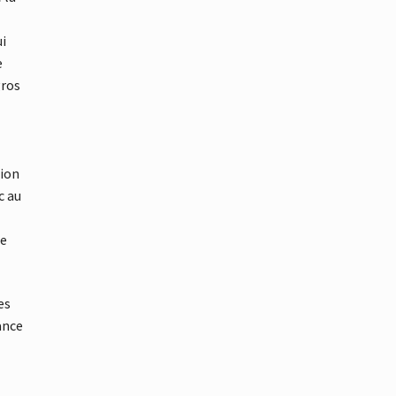
ui
e
gros
tion
c au
te
es
ance