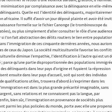
le minimisation par complaisance avec la délinquance en elle-mêm
 délinquants. Quelle est l’identité des délinquants, majoritairemen
 africaine. Il suffit d’avoir un jour déposé plainte et avoir été invi
nnaissance formelle sur le fichier Canonge (le trombinoscope du
tées), ou plus simplement d’aller consulter le rôle d’une audienc
si l’on fait abstraction des délits routiers le lien entre populatio
Sans l’immigration de ces cinquante dernières années, nous aurion
 de ceux du Japon. La société multiculturelle favorise les conflit
culturelle diminue l’empathie, l’identification à l’autre qui est un 
té ; parce qu’une partie disproportionnée des populations immigré
 des délinquants dans leur pays d’origine et fuyaient la répression
sent ensuite dans leur pays d’accueil, soit qui sont des individus
de qualifications utiles, trouvera d’abord à s’exprimer dans les
 l’immigration est dans la plus grande précarité imaginable, sans
argent, sans relations et ne connaissent pas la langue, par
enfin, bien sûr, l’immigration en provenance de sociétés plus
ont parmi les plus policées du monde, porte avec elle une propens