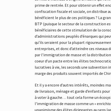
prime de rentrée. Et pour obtenir un effet en
confiscation fiscale et sociale, on distribue 
bénéficient le plus de ces politiques ? La gra
BTP (puisque le secteur de la construction es
bénéficiaires de cette stimulation de la cons
d’administrations peuplés d’énarques qui peuv
qu’ils seraient pour la plupart rigoureuseme
entreprises, et donc d’atteindre ces niveaux
par l’immigration de masse et la distribution
coeur d’un pacte entre les élites technocrati
lucratives à vie, les seconds une subvention i
marge des produits souvent importés de Chin
Et il y a encore d’autres intérêts, moindes ma
de livraison, ménage et garde d’enfants pour 
à voter à gauche… tout cela forme un écosystè
l’immigration de masse comme un « enrichisse
unanimisme des élites dirigeantes au sens l