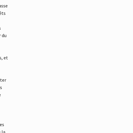
asse
êts
s
r du
s
, et
rter
ts
e
ges
 la