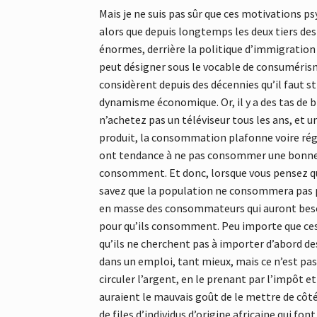
Mais je ne suis pas sûr que ces motivations 
alors que depuis longtemps les deux tiers des F
énormes, derrière la politique d’immigration 
peut désigner sous le vocable de consumérisme
considèrent depuis des décennies qu’il faut
dynamisme économique. Or, il y a des tas de 
n’achetez pas un téléviseur tous les ans, et
produit, la consommation plafonne voire rég
ont tendance à ne pas consommer une bonne par
consomment. Et donc, lorsque vous pensez qu
savez que la population ne consommera pas plu
en masse des consommateurs qui auront besoi
pour qu’ils consomment. Peu importe que ces
qu’ils ne cherchent pas à importer d’abord d
dans un emploi, tant mieux, mais ce n’est pas
circuler l’argent, en le prenant par l’impôt e
auraient le mauvais goût de le mettre de côté
de files d’individus d’origine africaine qui f