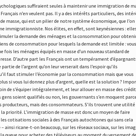
psychologiques suffiraient seules à maintenir une immigration de m
rançais n’en veulent pas. Il y a des intérêts particuliers, des intér
de masse, qui est un pilier de notre système économique, que l’on
 immigrationniste. Nos élites, en effet, sont keynésiennes : elle
 stimuler la demande des ménages et la consommation pour obteni
biens de consommation pour lesquels la demande est limitée : vou
 une fois les ménages équipés en masse d’un nouveau standard de
resse. D’autre part les Français ont un tempérament d’épargnants
tie de l’argent qu’on leur verserait dans l’espoir qu’ils
’il faut stimuler l’économie par la consommation mais que vous
s si vous lui donnez plus d’argent, quelle est la solution ? Impo
n de s’équiper intégralement, et leur allouer en masse des crédi
 gens soient qualifiés ou non, les gouvernants s’en moquent parc
es producteurs, mais des consommateurs. S’ils trouvent une utilité
 la priorité. L’immigration de masse est donc un moyen de faire
t les cotisations sociales à des Français autochtones qui sans cela
 – ainsi ricane-t-on beaucoup, sur les réseaux sociaux, sur les ima
ont la queue pour acheter des téléviseurs au moment du versement de