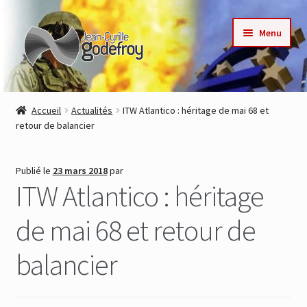
Aller
Aller
Menu
à
au
la
contenu
navigation
Accueil
Accueil
Actualités
ITW Atlantico : héritage de mai 68 et
retour de balancier
Nos collections
Auteurs
Publié le
23 mars 2018
par
ITW Atlantico : héritage
Actualités
de mai 68 et retour de
Contact
balancier
Commande