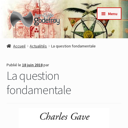
Aller
Aller
Menu
à
au
la
contenu
navigation
Accueil
Accueil
Actualités
La question fondamentale
Nos collections
Publié le
18 juin 2018
par
Auteurs
La question
Actualités
fondamentale
Contact
Commande