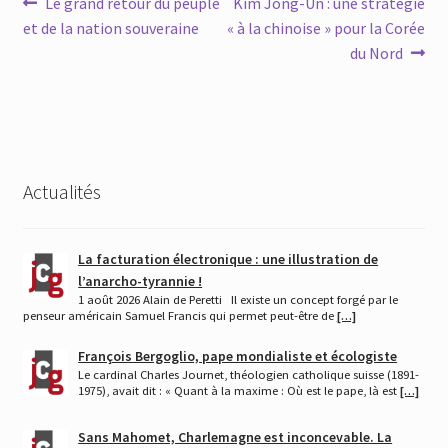
Navigation
Article
Article
Le grand retour du peuple
Kim Jong-Un : une stratégie
précédent :
suivant :
et de la nation souveraine
« à la chinoise » pour la Corée
de
du Nord
l’article
Actualités
La facturation électronique : une illustration de
l’anarcho-tyrannie !
1 août 2026 Alain de Peretti Il existe un concept forgé par le
penseur américain Samuel Francis qui permet peut-être de
[…]
François Bergoglio, pape mondialiste et écologiste
Le cardinal Charles Journet, théologien catholique suisse (1891-
1975), avait dit : « Quant à la maxime : Où est le pape, là est
[…]
Sans Mahomet, Charlemagne est inconcevable. La