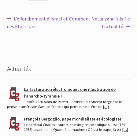
Navigation
Article
Article
L’effondrement d’Israël et
Comment Netanyahu falsifie
précédent :
suivant :
des États-Unis
l’actualité
de
l’article
Actualités
La facturation électronique : une illustration de
l’anarcho-tyrannie !
1 août 2026 Alain de Peretti Il existe un concept forgé par le
penseur américain Samuel Francis qui permet peut-être de
[…]
François Bergoglio, pape mondialiste et écologiste
Le cardinal Charles Journet, théologien catholique suisse (1891-
1975), avait dit : « Quant à la maxime : Où est le pape, là est
[…]