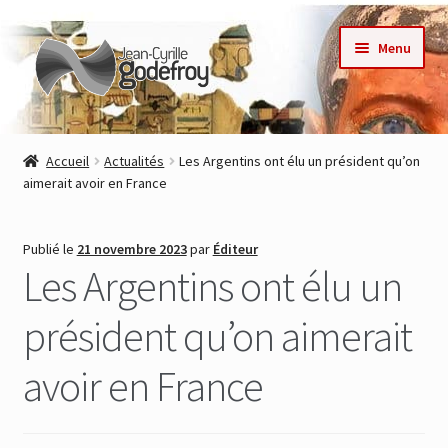
Aller
Aller
Menu
à
au
la
contenu
navigation
Accueil
Accueil
Actualités
Les Argentins ont élu un président qu’on
aimerait avoir en France
Nos collections
Auteurs
Publié le
21 novembre 2023
par
Éditeur
Les Argentins ont élu un
Actualités
président qu’on aimerait
Contact
avoir en France
Commande