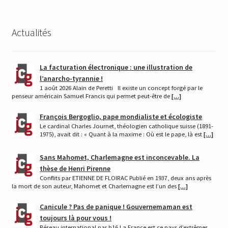
Actualités
La facturation électronique : une illustration de
l’anarcho-tyrannie !
1 août 2026 Alain de Peretti Il existe un concept forgé par le
penseur américain Samuel Francis qui permet peut-être de
[…]
François Bergoglio, pape mondialiste et écologiste
Le cardinal Charles Journet, théologien catholique suisse (1891-
1975), avait dit : « Quant à la maxime : Où est le pape, là est
[…]
Sans Mahomet, Charlemagne est inconcevable. La
thèse de Henri Pirenne
Conflits par ETIENNE DE FLOIRAC Publié en 1937, deux ans après
la mort de son auteur, Mahomet et Charlemagne est l’un des
[…]
Canicule ? Pas de panique ! Gouvernemaman est
toujours là pour vous !
Réseau international par h16 La France est ce pays d’extrêmes