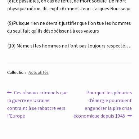
(8)Et passibles, en cas de refus, de mort sociale. De mort
physique même, dit explicitement Jean-Jacques Rousseau.
(9)Puisque rien ne devrait justifier que l’on tue les hommes
du seul fait qu’ils désobéissent à ces valeurs
(10) Même si les hommes ne l’ont pas toujours respecté…
Collection :
Actualités
Navigation
Article
Article
Ces réseaux criminels que
Pourquoi les pénuries
précédent :
suivant :
la guerre en Ukraine
d’énergie pourraient
de
contraint à se rabattre vers
engendrer la pire crise
l’article
l’Europe
économique depuis 1945