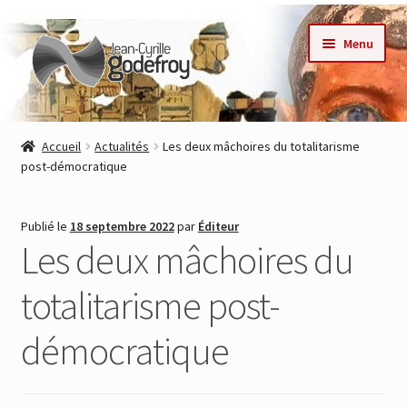
Aller
Aller
Menu
à
au
la
contenu
navigation
Accueil
Accueil
Actualités
Les deux mâchoires du totalitarisme
post-démocratique
Nos collections
Auteurs
Publié le
18 septembre 2022
par
Éditeur
Les deux mâchoires du
Actualités
totalitarisme post-
Contact
démocratique
Commande