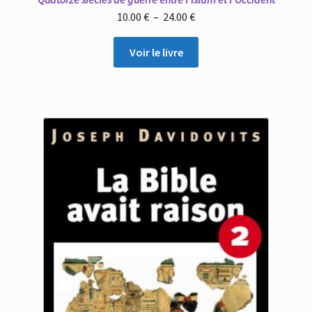
Plage
10.00
€
–
24.00
€
de
prix :
Voir le livre
10.00 €
à
24.00 €