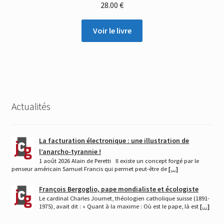
28.00
€
Voir le livre
Actualités
La facturation électronique : une illustration de
l’anarcho-tyrannie !
1 août 2026 Alain de Peretti Il existe un concept forgé par le
penseur américain Samuel Francis qui permet peut-être de
[…]
François Bergoglio, pape mondialiste et écologiste
Le cardinal Charles Journet, théologien catholique suisse (1891-
1975), avait dit : « Quant à la maxime : Où est le pape, là est
[…]