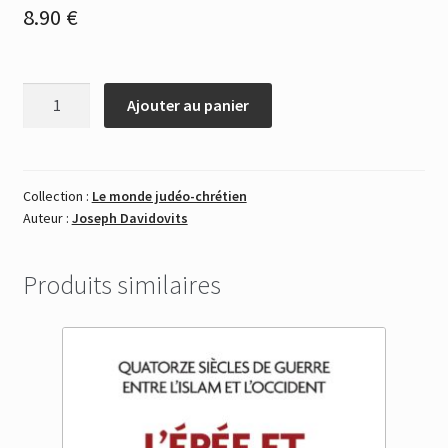
8.90
€
quantité
Ajouter au panier
de
Bâtir
les
Pyramides
Collection :
Le monde judéo-chrétien
Auteur :
Joseph Davidovits
sans
pierres
ni
Produits similaires
esclaves
-
Format
eBook
(ePub,
Mobi
Kindle)