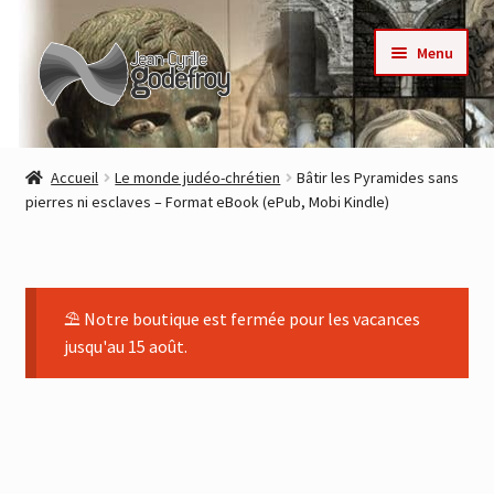
Aller
Aller
Menu
à
au
la
contenu
navigation
Accueil
Accueil
Le monde judéo-chrétien
Bâtir les Pyramides sans
pierres ni esclaves – Format eBook (ePub, Mobi Kindle)
Nos collections
Auteurs
⛱ Notre boutique est fermée pour les vacances
Actualités
jusqu'au 15 août.
Contact
Commande