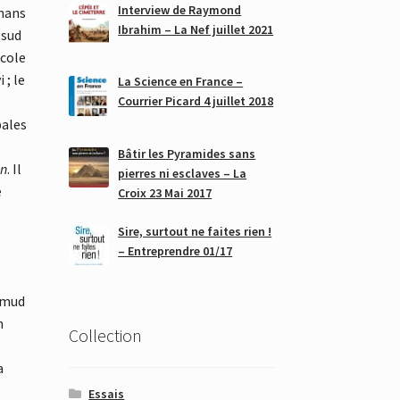
Interview de Raymond
énans
Ibrahim – La Nef juillet 2021
 sud
école
 ; le
La Science en France –
Courrier Picard 4 juillet 2018
pales
Bâtir les Pyramides sans
un
. Il
pierres ni esclaves – La
e
Croix 23 Mai 2017
Sire, surtout ne faites rien !
– Entreprendre 01/17
almud
n
Collection
a
Essais