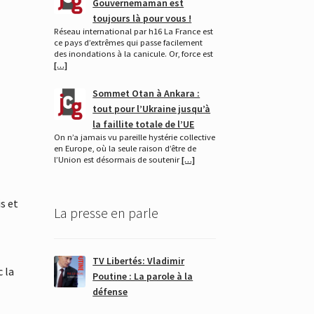
Gouvernemaman est
toujours là pour vous !
Réseau international par h16 La France est
ce pays d’extrêmes qui passe facilement
des inondations à la canicule. Or, force est
[…]
Sommet Otan à Ankara :
tout pour l’Ukraine jusqu’à
la faillite totale de l’UE
On n’a jamais vu pareille hystérie collective
en Europe, où la seule raison d’être de
l’Union est désormais de soutenir
[…]
s et
La presse en parle
TV Libertés: Vladimir
c la
Poutine : La parole à la
défense