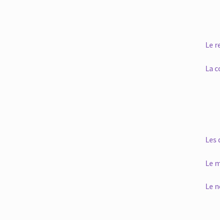
Le r
La c
Les 
Le m
Le n