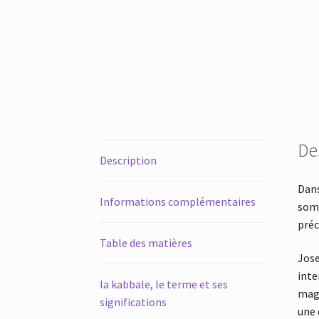
De
Description
Dan
Informations complémentaires
somm
préc
Table des matières
Jose
inte
la kabbale, le terme et ses
magi
significations
une 