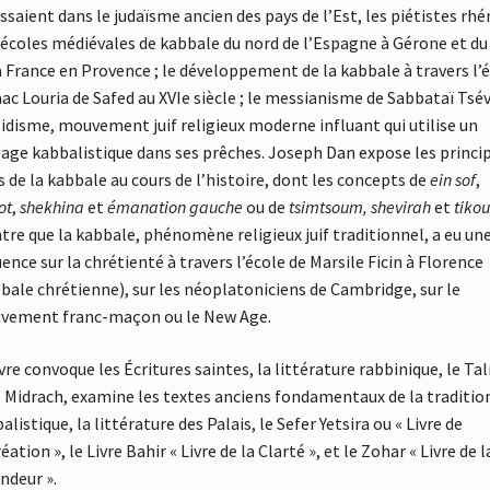
issaient dans le judaïsme ancien des pays de l’Est, les piétistes rh
s écoles médiévales de kabbale du nord de l’Espagne à Gérone et du
a France en Provence ; le développement de la kabbale à travers l’
aac Louria de Safed au XVIe siècle ; le messianisme de Sabbataï Tsévi
idisme, mouvement juif religieux moderne influant qui utilise un
age kabbalistique dans ses prêches. Joseph Dan expose les princi
s de la kabbale au cours de l’histoire, dont les concepts de
ein sof
,
ot
,
shekhina
et
émanation gauche
ou de
tsimtsoum, shevirah
et
tiko
re que la kabbale, phénomène religieux juif traditionnel, a eu un
uence sur la chrétienté à travers l’école de Marsile Ficin à Florence
bale chrétienne), sur les néoplatoniciens de Cambridge, sur le
vement franc-maçon ou le New Age.
ivre convoque les Écritures saintes, la littérature rabbinique, le T
e Midrach, examine les textes anciens fondamentaux de la traditio
alistique, la littérature des Palais, le Sefer Yetsira ou « Livre de
réation », le Livre Bahir « Livre de la Clarté », et le Zohar « Livre de l
ndeur ».