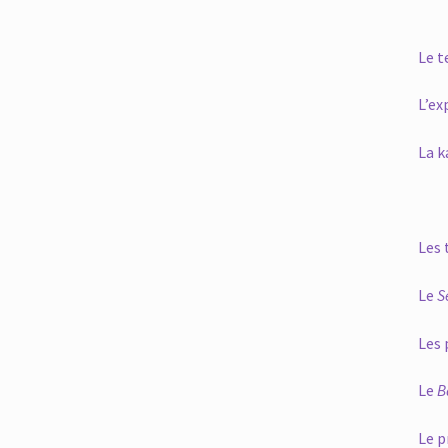
Le t
L’ex
La k
Les 
Le
S
Les 
Le
B
Le p