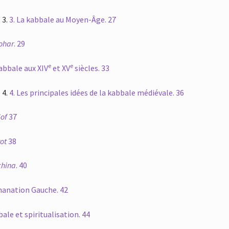
3.
La kabbale au Moyen-Âge. 27
ohar
. 29
e
e
abbale aux XIV
et XV
siècles. 33
4.
Les principales idées de la kabbale médiévale. 36
Sof
37
rot
38
khina
. 40
anation Gauche. 42
ale et spiritualisation. 44