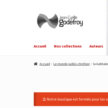
Aller
Aller
à
au
la
contenu
navigation
Accueil
Nos collections
Auteurs
Accueil
Le monde judéo-chrétien
la kabbale
⛱ Notre boutique est fermée pour les va