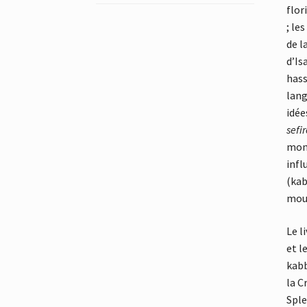
flor
; le
de l
d’Is
hass
lang
idée
sefir
mont
infl
(kab
mou
Le l
et l
kabb
la C
Sple