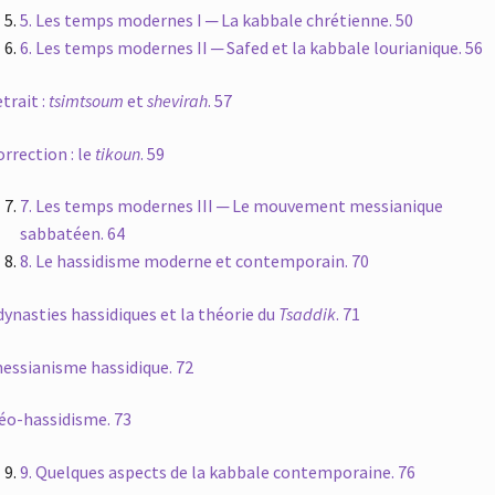
5.
Les temps modernes I ─ La kabbale chrétienne. 50
6.
Les temps modernes II ─ Safed et la kabbale lourianique. 56
etrait :
tsimtsoum
et
shevirah
. 57
orrection : le
tikoun
. 59
7.
Les temps modernes III ─ Le mouvement messianique
sabbatéen. 64
8.
Le hassidisme moderne et contemporain. 70
dynasties hassidiques et la théorie du
Tsaddik
. 71
essianisme hassidique. 72
éo-hassidisme. 73
9.
Quelques aspects de la kabbale contemporaine. 76