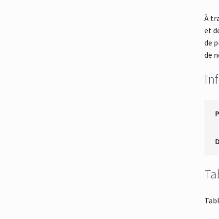
À tr
et d
de p
de n
In
Ta
Tabl