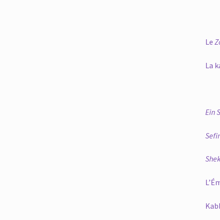
Le
Z
La k
Ein 
Sefi
She
L’Ém
Kabb