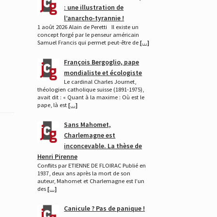
: une illustration de
l’anarcho-tyrannie !
1 août 2026 Alain de Peretti Il existe un
concept forgé par le penseur américain
Samuel Francis qui permet peut-être de
[…]
François Bergoglio, pape
mondialiste et écologiste
Le cardinal Charles Journet,
théologien catholique suisse (1891-1975),
avait dit : « Quant à la maxime : Où est le
pape, là est
[…]
Sans Mahomet,
Charlemagne est
inconcevable. La thèse de
Henri Pirenne
Conflits par ETIENNE DE FLOIRAC Publié en
1937, deux ans après la mort de son
auteur, Mahomet et Charlemagne est l’un
des
[…]
Canicule ? Pas de panique !