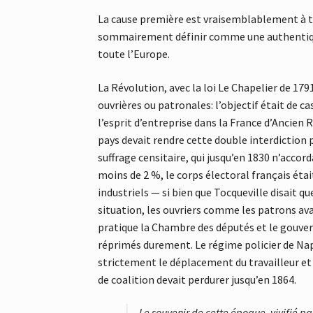
La cause première est vraisemblablement à trou
sommairement définir comme une authentique 
toute l’Europe.
La Révolution, avec la loi Le Chapelier de 179
ouvrières ou patronales: l’objectif était de c
l’esprit d’entreprise dans la France d’Ancien 
pays devait rendre cette double interdiction
suffrage censitaire, qui jusqu’en 1830 n’accord
moins de 2 %, le corps électoral français éta
industriels — si bien que Tocqueville disait q
situation, les ouvriers comme les patrons av
pratique la Chambre des députés et le gouver
réprimés durement. Le régime policier de Napo
strictement le déplacement du travailleur et 
de coalition devait perdurer jusqu’en 1864.
Le souvenir de cette époque, vivifié par