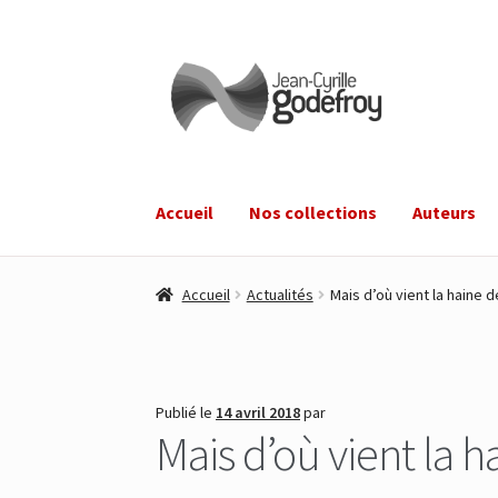
Aller
Aller
à
au
la
contenu
navigation
Accueil
Nos collections
Auteurs
Accueil
Actualités
Mais d’où vient la haine d
Publié le
14 avril 2018
par
Mais d’où vient la h