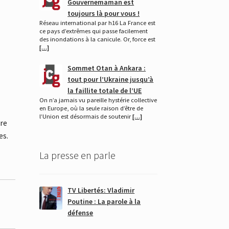
Gouvernemaman est
toujours là pour vous !
Réseau international par h16 La France est
ce pays d’extrêmes qui passe facilement
des inondations à la canicule. Or, force est
[…]
Sommet Otan à Ankara :
tout pour l’Ukraine jusqu’à
la faillite totale de l’UE
On n’a jamais vu pareille hystérie collective
en Europe, où la seule raison d’être de
l’Union est désormais de soutenir
[…]
ire
es.
La presse en parle
TV Libertés: Vladimir
Poutine : La parole à la
défense