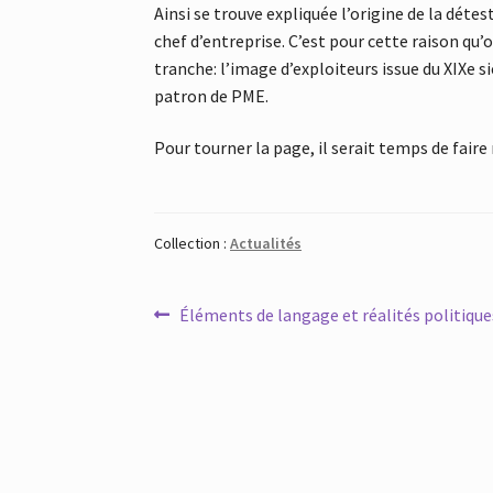
Ainsi se trouve expliquée l’origine de la détest
chef d’entreprise. C’est pour cette raison qu’
tranche: l’image d’exploiteurs issue du XIXe si
patron de PME.
Pour tourner la page, il serait temps de fair
Collection :
Actualités
Navigation
Article
Éléments de langage et réalités politique
précédent :
de
l’article