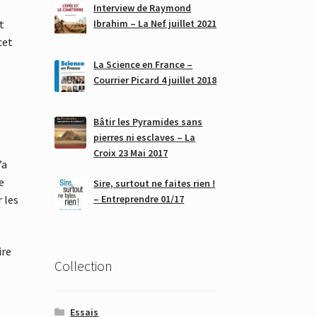
Interview de Raymond
Ibrahim – La Nef juillet 2021
t
cet
La Science en France –
Courrier Picard 4 juillet 2018
Bâtir les Pyramides sans
i
pierres ni esclaves – La
Croix 23 Mai 2017
’a
e
Sire, surtout ne faites rien !
– Entreprendre 01/17
 les
ire
Collection
Essais