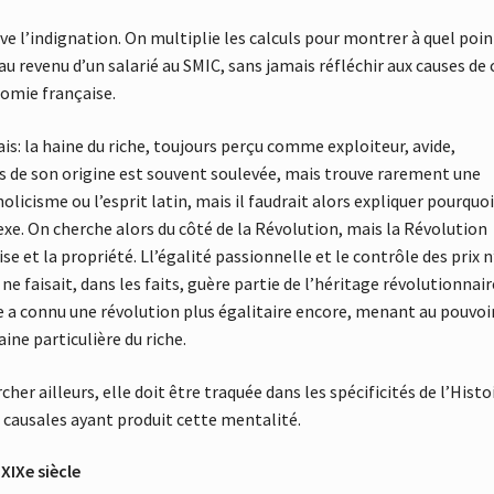
ve l’indignation. On multiplie les calculs pour montrer à quel poin
 revenu d’un salarié au SMIC, sans jamais réfléchir aux causes de 
nomie française.
çais: la haine du riche, toujours perçu comme exploiteur, avide,
os de son origine est souvent soulevée, mais trouve rarement une
olicisme ou l’esprit latin, mais il faudrait alors expliquer pourquo
xe. On cherche alors du côté de la Révolution, mais la Révolution
e et la propriété. Ll’égalité passionnelle et le contrôle des prix n
e faisait, dans les faits, guère partie de l’héritage révolutionnair
ssie a connu une révolution plus égalitaire encore, menant au pouvoir
ine particulière du riche.
cher ailleurs, elle doit être traquée dans les spécificités de l’Histo
es causales ayant produit cette mentalité.
XIXe siècle