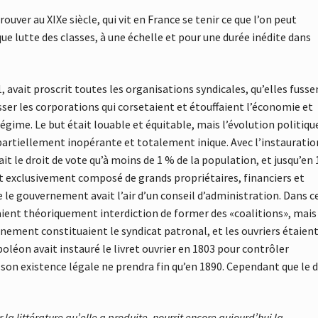
ver au XIXe siècle, qui vit en France se tenir ce que l’on peut
lutte des classes, à une échelle et pour une durée inédite dans
1, avait proscrit toutes les organisations syndicales, qu’elles fusse
asser les corporations qui corsetaient et étouffaient l’économie et
Régime. Le but était louable et équitable, mais l’évolution politiqu
 partiellement inopérante et totalement inique. Avec l’instauratio
ait le droit de vote qu’à moins de 1 % de la population, et jusqu’en
it exclusivement composé de grands propriétaires, financiers et
ue le gouvernement avait l’air d’un conseil d’administration. Dans c
aient théoriquement interdiction de former des «coalitions», mais
nement constituaient le syndicat patronal, et les ouvriers étaien
léon avait instauré le livret ouvrier en 1803 pour contrôler
son existence légale ne prendra fin qu’en 1890. Cependant que le d
 la littérature qu’elle a produite, nourrit encore aujourd’hui la