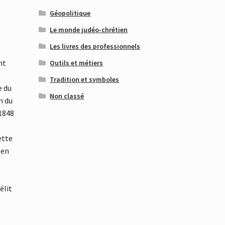
Géopolitique
Le monde judéo-chrétien
Les livres des professionnels
nt
Outils et métiers
Tradition et symboles
e du
Non classé
n du
 1848
ette
 en
t
élit