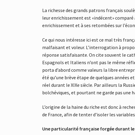
La richesse des grands patrons français soulè
leur enrichissement est «indécent» comparé au
enrichissement et à ses retombées sur l’éco
Ce qui nous intéresse ici est ce mal très fran
malfaisant et voleur. L’interrogation à prop
réponse satisfaisante. On cite souvent le cath
Espagnols et Italiens n’ont pas le même réfle
porta d’abord comme valeurs la libre entrepris
été qu’une brève étape de quelques années et n
réel durant le XIXe siècle. Par ailleurs la Ru
bolchéviques, et pourtant ne garde pas une ha
L’origine de la haine du riche est donc à recher
de France, afin de tenter d’isoler les variabl
Une particularité française forgée durant le 