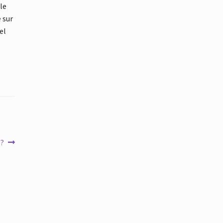
 le
 sur
el
 ?