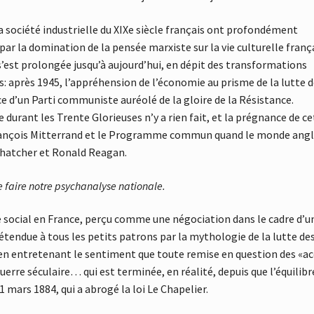
a société industrielle du XIXe siècle français ont profondément
par la domination de la pensée marxiste sur la vie culturelle franç
 s’est prolongée jusqu’à aujourd’hui, en dépit des transformations
s: après 1945, l’appréhension de l’économie au prisme de la lutte 
ce d’un Parti communiste auréolé de la gloire de la Résistance.
 durant les Trente Glorieuses n’y a rien fait, et la prégnance de c
1 François Mitterrand et le Programme commun quand le monde ang
Thatcher et Ronald Reagan.
e faire notre psychanalyse nationale.
 social en France, perçu comme une négociation dans le cadre d’u
 étendue à tous les petits patrons par la mythologie de la lutte de
e en entretenant le sentiment que toute remise en question des «ac
guerre séculaire… qui est terminée, en réalité, depuis que l’équilibr
 mars 1884, qui a abrogé la loi Le Chapelier.