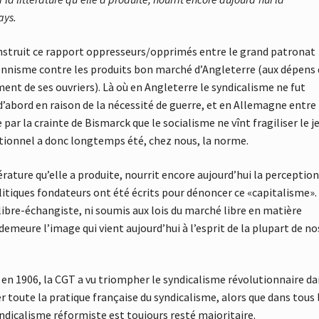
ays.
onstruit ce rapport oppresseurs/opprimés entre le grand patronat
tionnisme contre les produits bon marché d’Angleterre (aux dépens
nt de ses ouvriers). Là où en Angleterre le syndicalisme ne fut
 d’abord en raison de la nécessité de guerre, et en Allemagne entre
ar la crainte de Bismarck que le socialisme ne vînt fragiliser le j
ptionnel a donc longtemps été, chez nous, la norme.
térature qu’elle a produite, nourrit encore aujourd’hui la perception
litiques fondateurs ont été écrits pour dénoncer ce «capitalisme».
 libre-échangiste, ni soumis aux lois du marché libre en matière
 demeure l’image qui vient aujourd’hui à l’esprit de la plupart de no
, en 1906, la CGT a vu triompher le syndicalisme révolutionnaire da
r toute la pratique française du syndicalisme, alors que dans tous 
yndicalisme réformiste est toujours resté majoritaire.