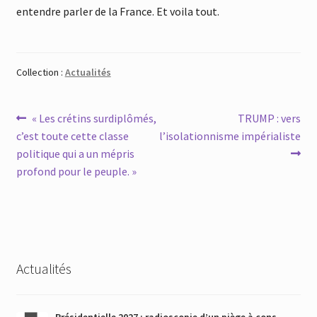
entendre parler de la France. Et voila tout.
Collection :
Actualités
Navigation
Article
Article
« Les crétins surdiplômés,
TRUMP : vers
précédent :
suivant :
c’est toute cette classe
l’isolationnisme impérialiste
de
politique qui a un mépris
l’article
profond pour le peuple. »
Actualités