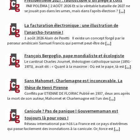
Présidentielle 2027 : radioscopie d’un piège à cons
PAR POLÉMIA | 2 AOÛT 2026 Et si la véritable bataille de 2027 ne
se jouait pas dans les urnes, mais dans l’après-élection ?
[…]
La facturation électronique : une illustration de
l’anarcho-tyrannie !
1 août 2026 Alain de Peretti Il existe un concept forgé par le
penseur américain Samuel Francis qui permet peut-être de
[…]
François Bergoglio, pape mondialiste et écologiste
Le cardinal Charles Journet, théologien catholique suisse (1891-
1975), avait dit : « Quant à la maxime : Où est le pape, là est
[…]
Sans Mahomet, Charlemagne est inconcevable. La
thèse de Henri Pirenne
Conflits par ETIENNE DE FLOIRAC Publié en 1937, deux ans après
la mort de son auteur, Mahomet et Charlemagne est l’un des
[…]
Canicule ? Pas de panique ! Gouvernemaman est
toujours là pour vous !
Réseau international par h16 La France est ce pays d’extrêmes
qui passe facilement des inondations à la canicule. Or, force est
[…]