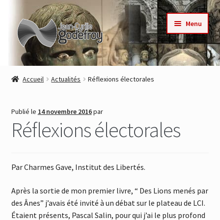
Aller
Aller
Menu
à
au
la
contenu
navigation
Accueil
Accueil
Actualités
Réflexions électorales
Nos collections
Publié le
14 novembre 2016
par
Auteurs
Réflexions électorales
Actualités
Par Charmes Gave, Institut des Libertés.
Contact
Après la sortie de mon premier livre, “ Des Lions menés par
Commande
des Ânes” j’avais été invité à un débat sur le plateau de LCI.
Étaient présents, Pascal Salin, pour qui j’ai le plus profond