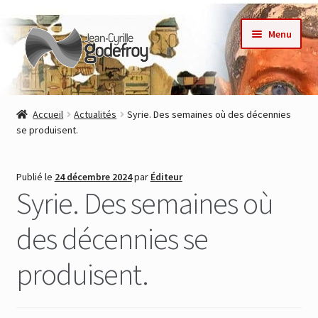
Aller
Aller
Menu
à
au
la
contenu
navigation
Accueil
Accueil
Actualités
Syrie. Des semaines où des décennies
se produisent.
Nos collections
Auteurs
Publié le
24 décembre 2024
par
Éditeur
Syrie. Des semaines où
Actualités
des décennies se
Contact
produisent.
Commande