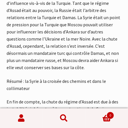
d’influence vis-à-vis de la Turquie. Tant que le régime
d’Assad était au pouvoir, la Russie était l’arbitre des
relations entre la Turquie et Damas. La Syrie était un point
de pression pour la Turquie que Moscou pouvait utiliser
pour influencer les décisions d’Ankara sur d’autres
questions comme l’Ukraine et la mer Noire. Avec la chute
d’Assad, cependant, la relation s’est inversée. C’est
désormais un mandataire turc qui contrôle Damas, et non
plus un mandataire russe, et Moscou devra aider Ankara si
elle veut conserver ses bases sur la côte.
Résumé : la Syrie à la croisée des chemins et dans le
collimateur
En fin de compte, la chute du régime d’Assad est due à des
instabilités inhérentes à la construction de la Syrie, en
0
particulier en l’absence de contrôle consolidé sur
Recherche
Recherche
l’ensemble de l’ancien territoire de l’État. Sans les