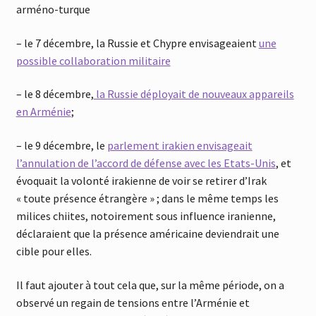
arméno-tur
q
ue
– le 7 décembre, la Russie et Chypre envisageaient
une
possible collaboration militaire
– le 8 décembre,
la Russie déployait de nouveaux appareils
en Arménie
;
– le 9 décembre, le
parlement irakien envisageait
l’annulation de l’accord de défense avec les Etats-Unis
, et
évo
q
uait la volonté irakienne de voir se retirer d’Irak
« toute présence étrangère » ; dans le même temps les
milices chiites, notoirement sous influence iranienne,
déclaraient
q
ue la présence américaine deviendrait une
cible pour elles.
Il faut ajouter à tout cela
que, sur la même période, on a
observé un regain de tensions entre l’Arménie et