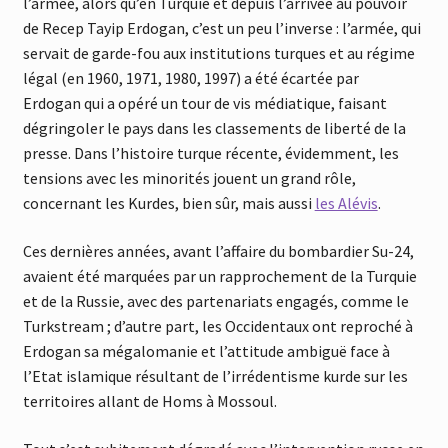
l’armée, alors qu’en Turquie et depuis l’arrivée au pouvoir
de Recep Tayip Erdogan, c’est un peu l’inverse : l’armée, qui
servait de garde-fou aux institutions turques et au régime
légal (en 1960, 1971, 1980, 1997) a été écartée par
Erdogan
q
ui a opéré un tour de vis médiati
q
ue, faisant
dégringoler le pays dans les classements de liberté de la
presse. Dans l’histoire tur
q
ue récente, évidemment, les
tensions avec les minorités jouent un grand rôle,
concernant les Kurdes, bien sûr, mais aussi
les Alévis
.
Ces dernières années, avant l’affaire du bombardier Su-24,
avaient été mar
q
uées par un rapprochement de la Tur
q
uie
et de la Russie, avec des partenariats engagés, comme le
Turkstream ; d’autre part, les Occidentaux ont reproché à
Erdogan sa mégalomanie et l’attitude ambiguë face à
l’Etat islami
q
ue résultant de l’irrédentisme kurde sur les
territoires allant de Homs à Mossoul.