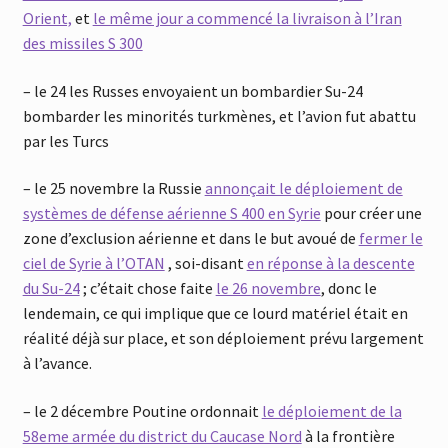
Orient,
et
le même jour a commencé la livraison à l’Iran
des missiles S 300
– le 24 les Russes envoyaient un bombardier Su-24
bombarder les minorités turkmènes, et l’avion fut abattu
par les Turcs
– le 25 novembre la Russie
annonçait le déploiement de
systèmes de défense aérienne S 400 en Syrie
pour créer une
zone d’exclusion aérienne et dans le but avoué de
fermer le
ciel de Syrie à l’OTAN
, soi-disant
en réponse à la descente
du Su-24
; c’était chose faite
le 26 novembre
, donc le
lendemain, ce
q
ui impli
q
ue
q
ue ce lourd matériel était en
réalité déjà sur place, et son déploiement prévu largement
à l’avance.
– le 2 décembre Poutine ordonnait
le déploiement de la
58eme armée du district du Caucase Nord
à la frontière