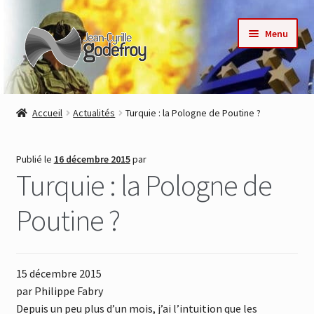
Aller
Aller
Menu
à
au
la
contenu
navigation
Accueil
Accueil
Actualités
Turquie : la Pologne de Poutine ?
Nos collections
Publié le
16 décembre 2015
par
Auteurs
Turquie : la Pologne de
Actualités
Poutine ?
Contact
15 décembre 2015
Commande
par Philippe Fabry
Depuis un peu plus d’un mois, j’ai l’intuition que les