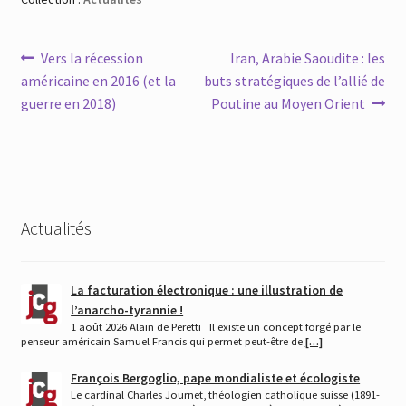
Navigation
Article
Article
Vers la récession
Iran, Arabie Saoudite : les
précédent :
suivant :
américaine en 2016 (et la
buts stratégiques de l’allié de
de
guerre en 2018)
Poutine au Moyen Orient
l’article
Actualités
La facturation électronique : une illustration de
l’anarcho-tyrannie !
1 août 2026 Alain de Peretti Il existe un concept forgé par le
penseur américain Samuel Francis qui permet peut-être de
[…]
François Bergoglio, pape mondialiste et écologiste
Le cardinal Charles Journet, théologien catholique suisse (1891-