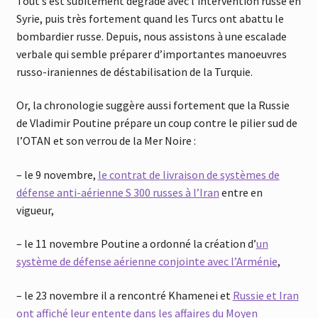
Tout s’est subitement dégradé avec l’intervention russe en
Syrie, puis très fortement
q
uand les Turcs ont abattu le
bombardier russe. Depuis, nous assistons à une escalade
verbale
q
ui semble préparer d’importantes manoeuvres
russo-iraniennes de déstabilisation de la Tur
q
uie.
Or, la chronologie suggère aussi fortement
q
ue la Russie
de Vladimir Poutine prépare un coup contre le pilier sud de
l’OTAN et son verrou de la Mer Noire :
– le 9 novembre,
le contrat de livraison de systèmes de
défense anti-aérienne S 300 russes à l’Iran
entre en
vigueur,
– le 11 novembre Poutine a ordonné la création d’
un
système de défense aérienne conjointe avec l’Arménie
,
– le 23 novembre il a rencontré Khamenei et
Russie et Iran
ont affiché leur entente dans les affaires du Moyen