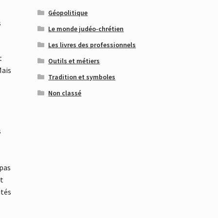
Géopolitique
s
Le monde judéo-chrétien
Les livres des professionnels
t
Outils et métiers
Mais
Tradition et symboles
Non classé
s
 pas
st
ités