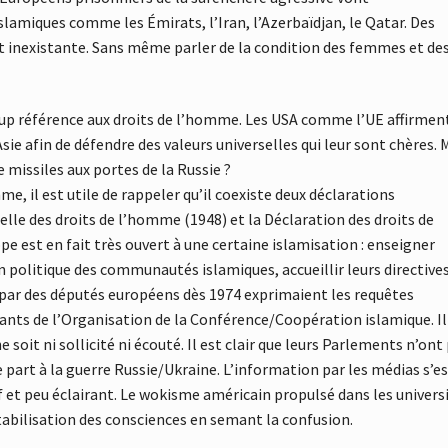
slamiques comme les Émirats, l’Iran, l’Azerbaïdjan, le Qatar. Des
st inexistante. Sans même parler de la condition des femmes et de
p référence aux droits de l’homme. Les USA comme l’UE affirmen
’Asie afin de défendre des valeurs universelles qui leur sont chères. 
de missiles aux portes de la Russie ?
e, il est utile de rappeler qu’il coexiste deux déclarations
elle des droits de l’homme (1948) et la Déclaration des droits de
e est en fait très ouvert à une certaine islamisation : enseigner
ion politique des communautés islamiques, accueillir leurs directive
 par des députés européens dès 1974 exprimaient les requêtes
tants de l’Organisation de la Conférence/Coopération islamique. Il
soit ni sollicité ni écouté. Il est clair que leurs Parlements n’ont
 part à la guerre Russie/Ukraine. L’information par les médias s’e
 et peu éclairant. Le wokisme américain propulsé dans les univers
abilisation des consciences en semant la confusion.