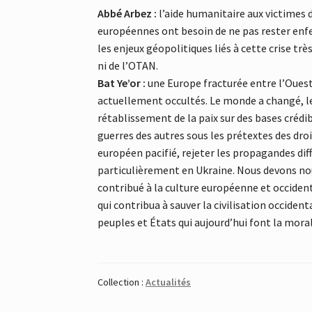
Abbé Arbez :
l’aide humanitaire aux victimes d
européennes ont besoin de ne pas rester enf
les enjeux géopolitiques liés à cette crise tr
ni de l’OTAN.
Bat Ye’or :
une Europe fracturée entre l’Ouest 
actuellement occultés. Le monde a changé, les
rétablissement de la paix sur des bases crédibl
guerres des autres sous les prétextes des dro
européen pacifié, rejeter les propagandes dif
particulièrement en Ukraine. Nous devons nou
contribué à la culture européenne et occident
qui contribua à sauver la civilisation occide
peuples et États qui aujourd’hui font la moral
Collection :
Actualités