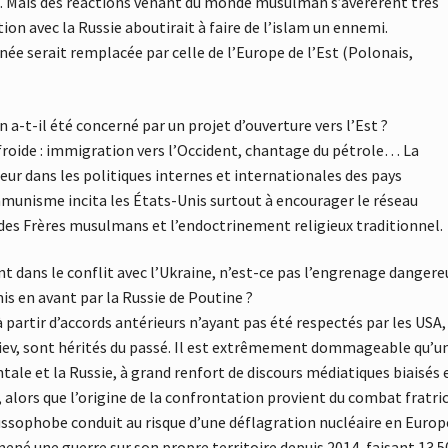
est. Mais des réactions venant du monde musulman s’avérèrent très
tion avec la Russie aboutirait à faire de l’islam un ennemi.
ée serait remplacée par celle de l’Europe de l’Est (Polonais,
-t-il été concerné par un projet d’ouverture vers l’Est ?
froide : immigration vers l’Occident, chantage du pétrole… La
eur dans les politiques internes et internationales des pays
munisme incita les États-Unis surtout à encourager le réseau
es Frères musulmans et l’endoctrinement religieux traditionnel.
t dans le conflit avec l’Ukraine, n’est-ce pas l’engrenage dangere
is en avant par la Russie de Poutine ?
à partir d’accords antérieurs n’ayant pas été respectés par les USA,
ev, sont hérités du passé. Il est extrêmement dommageable qu’u
ntale et la Russie, à grand renfort de discours médiatiques biaisés 
, alors que l’origine de la confrontation provient du combat fratri
ssophobe conduit au risque d’une déflagration nucléaire en Europ
né une guerre sur son propre territoire depuis 2014, faisant 13 5