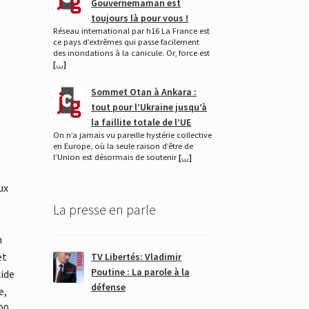
Gouvernemaman est
toujours là pour vous !
Réseau international par h16 La France est
ce pays d’extrêmes qui passe facilement
des inondations à la canicule. Or, force est
[…]
Sommet Otan à Ankara :
tout pour l’Ukraine jusqu’à
la faillite totale de l’UE
On n’a jamais vu pareille hystérie collective
en Europe, où la seule raison d’être de
l’Union est désormais de soutenir
[…]
ux
La presse en parle
n
et
TV Libertés: Vladimir
Poutine : La parole à la
cide
défense
e,
00