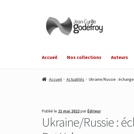
Aller
Aller
à
au
la
contenu
navigation
Accueil
Nos collections
Auteurs
Accueil
Actualités
Ukraine/Russie : échange 
Publié le
21 mai 2022
par
Éditeur
Ukraine/Russie : éc