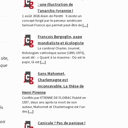
: une illustration de
l’anarcho-tyrannie !
1 août 2026 Alain de Peretti Il existe un
concept forgé par le penseur américain
Samuel Francis qui permet peut-être de
[…]
François Bergoglio, pape
mondialiste et écologiste
Le cardinal Charles Journet,
théologien catholique suisse (1891-1975),
site,
avait dit : « Quant à la maxime : Où est le
pape, là est
[…]
 que
Sans Mahomet,
Charlemagne est
inconcevable. La thèse de
Henri Pirenne
Conflits par ETIENNE DE FLOIRAC Publié en
1937, deux ans après la mort de son
és
auteur, Mahomet et Charlemagne est l’un
des
[…]
oir
Canicule ? Pas de panique !