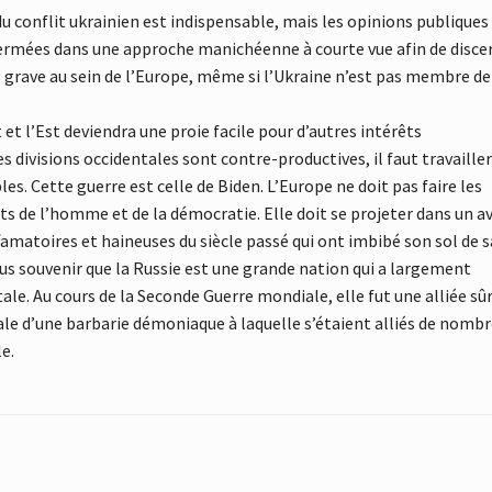
u conflit ukrainien est indispensable, mais les opinions publiques
ermées dans une approche manichéenne à courte vue afin de disce
ès grave au sein de l’Europe, même si l’Ukraine n’est pas membre de
et l’Est deviendra une proie facile pour d’autres intérêts
 divisions occidentales sont contre-productives, il faut travailler
es. Cette guerre est celle de Biden. L’Europe ne doit pas faire les
its de l’homme et de la démocratie. Elle doit se projeter dans un a
famatoires et haineuses du siècle passé qui ont imbibé son sol de 
s souvenir que la Russie est une grande nation qui a largement
ale. Au cours de la Seconde Guerre mondiale, elle fut une alliée sû
ntale d’une barbarie démoniaque à laquelle s’étaient alliés de nomb
e.