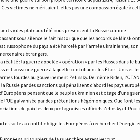
 Ces victimes ne méritaient-elles pas une compassion égale à cel
xperts » des plateaux télé nous présentent la Russie comme
assant sous silence le fait historique que les accords de Minsk ont
est russophone du pays a été harcelé par l’armée ukrainienne, son
 mercenaires étrangers.
 réalité : la guerre appelée « opération » par les Russes dans le b
 est aussi une guerre à laquelle contribuent les États-Unis et le
es armes lourdes au gouvernement Zelinsky. De même Biden, l’OTAN
la Russie par des sanctions qui pénalisent d’abord les pays europ
 d’Européens pensent que le peuple ukrainien est otage d’une guer
 de l’UE galvanisée par des prétentions hégémoniques. Que font le
iations de paix les deux protagonistes officiels Zelinsky et Pouti
rtes suite au conflit oblige les Européens à rechercher l’énergie e
.
es Européens prisonniers de la surenchère agressive vont