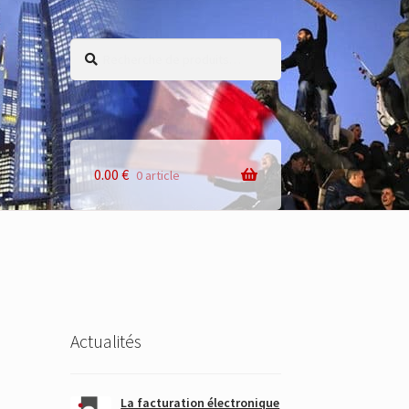
Recherche
Recherche
pour :
0.00
€
0 article
Actualités
La facturation électronique