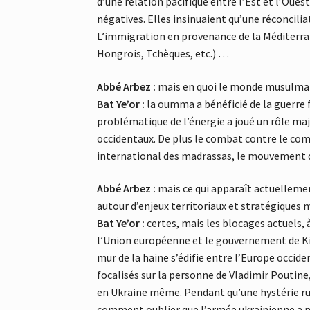
d’une relation pacifique entre l’Est et l’Ou
négatives. Elles insinuaient qu’une réconcilia
L’immigration en provenance de la Méditerran
Hongrois, Tchèques, etc.) …
Abbé Arbez :
mais en quoi le monde musulman a
Bat Ye’or :
la oumma a bénéficié de la guerre 
problématique de l’énergie a joué un rôle maj
occidentaux. De plus le combat contre le com
international des madrassas, le mouvement d
Abbé Arbez :
mais ce qui apparaît actuellemen
autour d’enjeux territoriaux et stratégiques m
Bat Ye’or :
certes, mais les blocages actuels, 
l’Union européenne et le gouvernement de Ki
mur de la haine s’édifie entre l’Europe occide
focalisés sur la personne de Vladimir Poutine
en Ukraine même. Pendant qu’une hystérie ru
comment oublier que l’armée ukrainienne a me