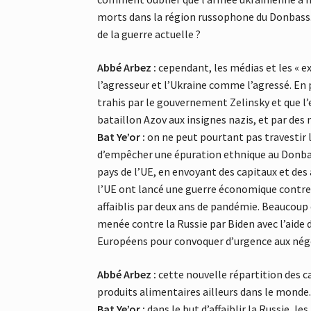
morts dans la région russophone du Donbass.
de la guerre actuelle ?
Abbé Arbez :
cependant, les médias et les « e
l’agresseur et l’Ukraine comme l’agressé. En p
trahis par le gouvernement Zelinsky et que l’
bataillon Azov aux insignes nazis, et par des
Bat Ye’or :
on ne peut pourtant pas travestir la
d’empêcher une épuration ethnique au Donbass
pays de l’UE, en envoyant des capitaux et d
l’UE ont lancé une guerre économique contre 
affaiblis par deux ans de pandémie. Beaucoup
menée contre la Russie par Biden avec l’aide
Européens pour convoquer d’urgence aux négoc
Abbé Arbez :
cette nouvelle répartition des ca
produits alimentaires ailleurs dans le monde
Bat Ye’or :
dans le but d’affaiblir la Russie, l