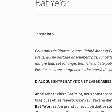
Bat Ye’or
dreuz.info
Deux amis de Riposte Laïque, l’abbé Arbez et Bat 
Dreuz, qui ne partage absolument pas, sur cett
malgré tout, cet échange, très riche, ait été pu
Ensuite, nous encourageons nos lecteurs à décou
DIALOGUE ENTRE BAT YE’OR ET L’ABBÉ ARBEZ a
Abbé Arbez :
chère Bat Ye’or, nous constatons 
tragiques et les répercussions sur l’avenir d
Bat Ye’or :
si l’on prend du recul, on doit se s