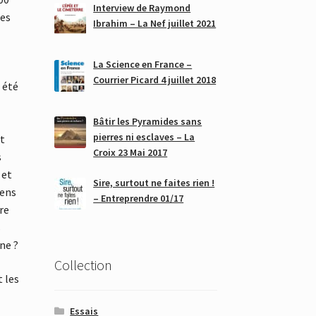
Interview de Raymond
les
Ibrahim – La Nef juillet 2021
La Science en France –
Courrier Picard 4 juillet 2018
 été
Bâtir les Pyramides sans
pierres ni esclaves – La
ut
Croix 23 Mai 2017
s
 et
Sire, surtout ne faites rien !
éens
– Entreprendre 01/17
re
s
ne ?
Collection
t les
Essais