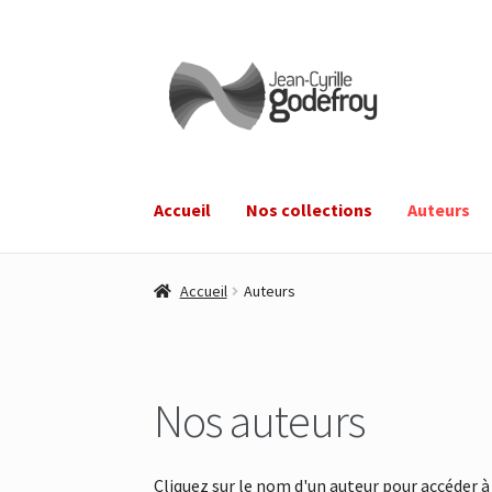
Aller
Aller
à
au
la
contenu
navigation
Accueil
Nos collections
Auteurs
Accueil
Auteurs
Nos auteurs
Cliquez sur le nom d'un auteur pour accéder à 