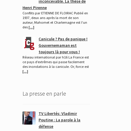
inconcevable. La thèse de
Henri Pirenne
Conflits par ETIENNE DE FLOIRAC Publié en
1937, deux ans après la mort de son
auteur, Mahomet et Charlemagne est l’un
des
[…]
Canicule ? Pas de panique !
Gouvernemaman est
toujours là pour vous !
Réseau international par h16 La France est
ce pays d’extrêmes qui passe facilement
des inondations à la canicule. Or, force est
[…]
La presse en parle
TV Libertés: Vladimir
Poutine : La parole à la
défense