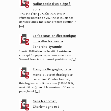
radioscopie d’un piège à
cons
PAR POLÉMIA | 2 AOÛT 2026 Et si la
véritable bataille de 2027 ne se jouait pas
dans les urnes, mais dans l’après-élection ?
[…]
La facturation électronique
: une illustration de
l’anarcho-tyrannie !
1 août 2026 Alain de Peretti Il existe un
concept forgé par le penseur américain
Samuel Francis qui permet peut-être de
[…]
François Bergoglio, pape
mondialiste et écologiste
Le cardinal Charles Journet,
théologien catholique suisse (1891-1975),
avait dit : « Quant à la maxime : Où est le
pape, là est
[…]
Sans Mahomet,
Charlemagne est