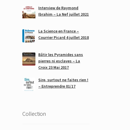
Interview de Raymond
Ibrahim – La Nef juillet 2021
La Science en France –
Courrier Picard 4 juillet 2018
Bâtir les Pyramides sans
pierres ni esclaves – La
Croix 23 Mai 2017
Sire, surtout ne faites rien !
– Entreprendre 01/17
Collection