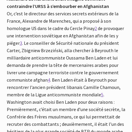
contraindre l’URSS à s’embourber en Afghanistan
Or, c’est le directeur des services secrets extérieurs de la
France, Alexandre de Marenches, qui a proposé à son
homologue US dans le cadre du Cercle Pinay
2
de provoquer
une intervention soviétique en Afghanistan afin de les y
piéger
3
. Le conseiller de Sécurité nationale du président
Carter, Zbigniew Brzeziński, alla chercher à Beyrouth le
milliardaire anticommuniste Oussama Ben Laden et lui
demanda de prendre la tête de mercenaires arabes pour
livrer une campagne terroriste contre le gouvernement
communiste afghan
4
. Ben Laden était à Beyrouth pour
rencontrer l’ancien président libanais Camille Chamoun,
membre de la Ligue anticommuniste mondiale
5
.
Washington avait choisi Ben Laden pour deux raisons :
Premièrement, c’était un membre d’une société secrète, la
Confrérie des Frères musulmans, ce qui lui permettait de
recruter des combattants ; deuxièmement, il était l’un des
héritiers de la plus grande société de BTP du monde arabe.