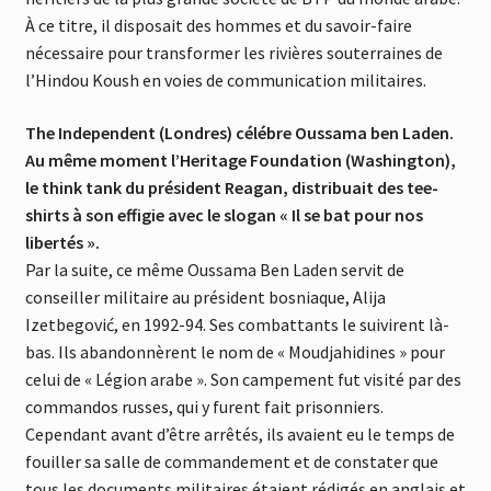
À ce titre, il disposait des hommes et du savoir-faire
nécessaire pour transformer les rivières souterraines de
l’Hindou Koush en voies de communication militaires.
The Independent (Londres) célébre Oussama ben Laden.
Au même moment l’Heritage Foundation (Washington),
le think tank du président Reagan, distribuait des tee-
shirts à son effigie avec le slogan « Il se bat pour nos
libertés ».
Par la suite, ce même Oussama Ben Laden servit de
conseiller militaire au président bosniaque, Alija
Izetbegović, en 1992-94. Ses combattants le suivirent là-
bas. Ils abandonnèrent le nom de « Moudjahidines » pour
celui de « Légion arabe ». Son campement fut visité par des
commandos russes, qui y furent fait prisonniers.
Cependant avant d’être arrêtés, ils avaient eu le temps de
fouiller sa salle de commandement et de constater que
tous les documents militaires étaient rédigés en anglais et