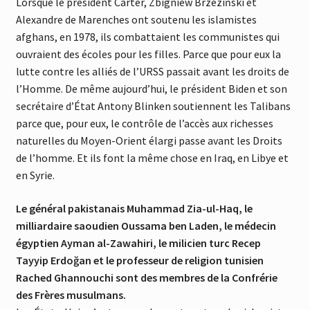
Lorsque le président Carter, Zbigniew Brzeziński et
Alexandre de Marenches ont soutenu les islamistes
afghans, en 1978, ils combattaient les communistes qui
ouvraient des écoles pour les filles. Parce que pour eux la
lutte contre les alliés de l’URSS passait avant les droits de
l’Homme. De même aujourd’hui, le président Biden et son
secrétaire d’État Antony Blinken soutiennent les Talibans
parce que, pour eux, le contrôle de l’accès aux richesses
naturelles du Moyen-Orient élargi passe avant les Droits
de l’homme. Et ils font la même chose en Iraq, en Libye et
en Syrie.
Le général pakistanais Muhammad Zia-ul-Haq, le
milliardaire saoudien Oussama ben Laden, le médecin
égyptien Ayman al-Zawahiri, le milicien turc Recep
Tayyip Erdoğan et le professeur de religion tunisien
Rached Ghannouchi sont des membres de la Confrérie
des Frères musulmans.