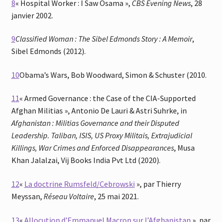
8
« Hospital Worker : I Saw Osama »,
CBS Evening News
, 28
janvier 2002.
9
Classified Woman : The Sibel Edmonds Story : A Memoir
,
Sibel Edmonds (2012).
10
Obama’s Wars, Bob Woodward, Simon & Schuster (2010.
11
« Armed Governance : the Case of the CIA-Supported
Afghan Militias », Antonio De Lauri & Astri Suhrke, in
Afghanistan : Militias Governance and their Disputed
Leadership. Taliban, ISIS, US Proxy Militais, Extrajudicial
Killings, War Crimes and Enforced Disappearances
, Musa
Khan Jalalzai, Vij Books India Pvt Ltd (2020).
12
«
La doctrine Rumsfeld/Cebrowski
», par Thierry
Meyssan,
Réseau Voltaire
, 25 mai 2021.
13
«
Allocution d’Emmanuel Macron sur l’Afghanistan
», par