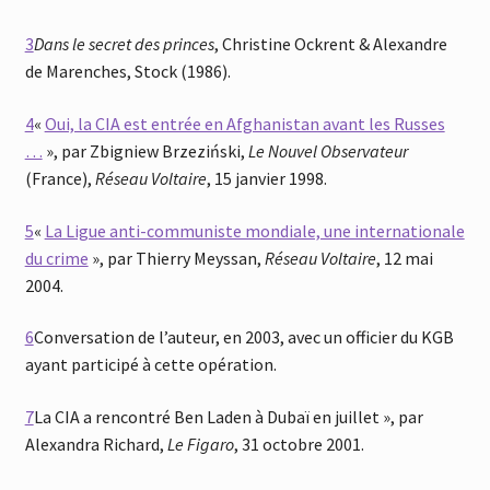
3
Dans le secret des princes
, Christine Ockrent & Alexandre
de Marenches, Stock (1986).
4
«
Oui, la CIA est entrée en Afghanistan avant les Russes
…
», par Zbigniew Brzeziński,
Le Nouvel Observateur
(France),
Réseau Voltaire
, 15 janvier 1998.
5
«
La Ligue anti-communiste mondiale, une internationale
du crime
», par Thierry Meyssan,
Réseau Voltaire
, 12 mai
2004.
6
Conversation de l’auteur, en 2003, avec un officier du KGB
ayant participé à cette opération.
7
La CIA a rencontré Ben Laden à Dubaï en juillet », par
Alexandra Richard,
Le Figaro
, 31 octobre 2001.