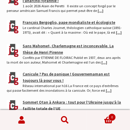
l’anarcho-tyrannie !
1 août 2026 Alain de Peretti Il existe un concept forgé par le
penseur américain Samuel Francis qui permet peut-être de
[…]
François Bergoglio, pape mondialiste et écologiste
Le cardinal Charles Journet, théologien catholique suisse (1891-
1975), avait dit : « Quant à la maxime : Où est le pape, là est
[…]
Sans Mahomet, Charlemagne est inconcevable. La
thèse de Henri Pirenne
Conflits par ETIENNE DE FLOIRAC Publié en 1937, deux ans après
la mort de son auteur, Mahomet et Charlemagne est l’un des
[…]
Canicule ? Pas de panique ! Gouvernemaman est
toujours là pour vous !
Réseau international par h16 La France est ce pays d’extrêmes
qui passe facilement des inondations à la canicule. Or, force est
[…]
Sommet Otan à Ankara : tout pour l’Ukraine jusqu’à la
faillite totale de l’UE
On n’a jamais vu pareille hystérie collective en Europe, où la
0
seule raison d’être de l’Union est désormais de soutenir
[…]
Recherche
Recherche