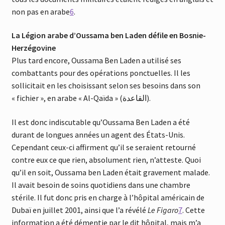
non pas en arabe
6
.
La Légion arabe d’Oussama ben Laden défile en Bosnie-
Herzégovine
Plus tard encore, Oussama Ben Laden a utilisé ses
combattants pour des opérations ponctuelles. Il les
sollicitait en les choisissant selon ses besoins dans son
« fichier », en arabe « Al-Qaïda » (القاعدة‎).
Il est donc indiscutable qu’Oussama Ben Laden a été
durant de longues années un agent des États-Unis.
Cependant ceux-ci affirment qu’il se seraient retourné
contre eux ce que rien, absolument rien, n’atteste. Quoi
qu’il en soit, Oussama ben Laden était gravement malade.
Il avait besoin de soins quotidiens dans une chambre
stérile. Il fut donc pris en charge à l’hôpital américain de
Dubaï en juillet 2001, ainsi que l’a révélé
Le Figaro
7
. Cette
information a été démentie par le dit hôpital, mais m’a