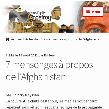
Aller
Aller
Menu
à
au
la
contenu
navigation
Accueil
Accueil
Actualités
7 mensonges à propos de l’Afghanistan
Nos collections
Publié le
19 août 2021
par
Éditeur
Auteurs
7 mensonges à propos
Actualités
de l’Afghanistan
Contact
par
Thierry Meyssan
Commande
En couvrant la chute de Kaboul, les médias occidentaux
répètent sans réfléchir sept mensonges de la propagande