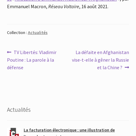
Emmanuel Macron,
Réseau Voltaire
, 16 août 2021.
Collection :
Actualités
Navigation
Article
Article
TV Libertés: Vladimir
La défaite en Afghanistan
précédent :
suivant :
Poutine : La parole à la
vise-t-elle à gêner la Russie
de
défense
et la Chine ?
l’article
Actualités
La facturation électronique : une illustration de