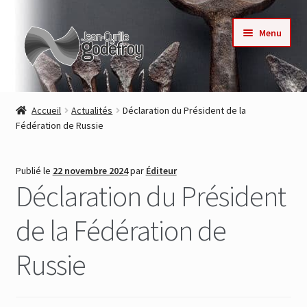
Aller
Aller
Menu
à
au
la
contenu
navigation
Accueil
Accueil
Actualités
Déclaration du Président de la
Fédération de Russie
Nos collections
Auteurs
Publié le
22 novembre 2024
par
Éditeur
Déclaration du Président
Actualités
de la Fédération de
Contact
Russie
Commande