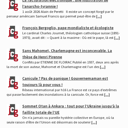
l’anarcho-tyrannie !
1 août 2026 Alain de Peretti Il existe un concept forgé par le
penseur américain Samuel Francis qui permet peut-être de
[…]
François Bergoglio, pape mondialiste et écologiste
Le cardinal Charles Journet, théologien catholique suisse (1891-
1975), avait dit : « Quant à la maxime : Où est le pape, là est
[…]
Sans Mahomet, Charlemagne est inconcevable. La
thèse de Henri Pirenne
Conflits par ETIENNE DE FLOIRAC Publié en 1937, deux ans après
la mort de son auteur, Mahomet et Charlemagne est l’un des
[…]
Canicule ? Pas de panique ! Gouvernemaman est
toujours là pour vous !
Réseau international par h16 La France est ce pays d’extrêmes
qui passe facilement des inondations à la canicule. Or, force est
[…]
Sommet Otan à Ankara : tout pour l’Ukraine jusqu’à la
faillite totale de l’UE
On n’a jamais vu pareille hystérie collective en Europe, où la
seule raison d’être de l’Union est désormais de soutenir
[…]