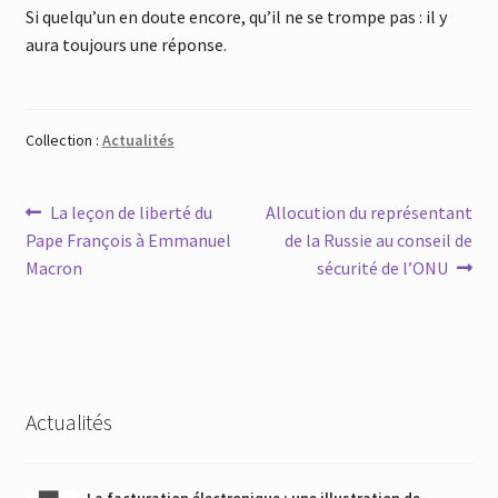
Si quelqu’un en doute encore, qu’il ne se trompe pas : il y
aura toujours une réponse.
Collection :
Actualités
Navigation
Article
Article
La leçon de liberté du
Allocution du représentant
précédent :
suivant :
Pape François à Emmanuel
de la Russie au conseil de
de
Macron
sécurité de l’ONU
l’article
Actualités
La facturation électronique : une illustration de