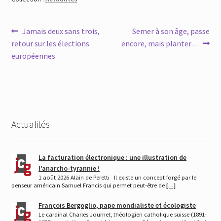
Navigation
Article
Article
Jamais deux sans trois,
Semer à son âge, passe
précédent :
suivant :
retour sur les élections
encore, mais planter…
de
européennes
l’article
Actualités
La facturation électronique : une illustration de
l’anarcho-tyrannie !
1 août 2026 Alain de Peretti Il existe un concept forgé par le
penseur américain Samuel Francis qui permet peut-être de
[…]
François Bergoglio, pape mondialiste et écologiste
Le cardinal Charles Journet, théologien catholique suisse (1891-