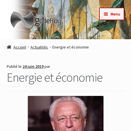
Aller
Aller
Menu
à
au
la
contenu
navigation
Accueil
Accueil
Actualités
Energie et économie
Nos collections
Publié le
24 juin 2019
par
Auteurs
Energie et économie
Actualités
Contact
Commande