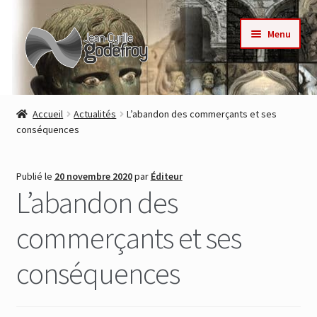
Aller
Aller
Menu
à
au
la
contenu
navigation
Accueil
Accueil
Actualités
L’abandon des commerçants et ses
conséquences
Nos collections
Auteurs
Publié le
20 novembre 2020
par
Éditeur
L’abandon des
Actualités
commerçants et ses
Contact
conséquences
Commande