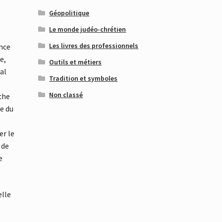
Géopolitique
Le monde judéo-chrétien
Les livres des professionnels
ance
e,
Outils et métiers
ial
Tradition et symboles
Non classé
che
e du
er le
 de
e
elle