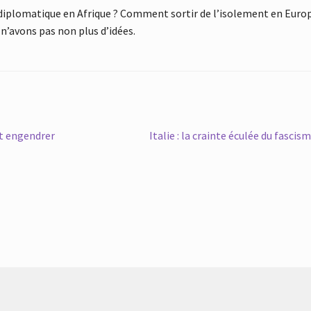
diplomatique en Afrique ? Comment sortir de l’isolement en Europ
n’avons pas non plus d’idées.
Article
nt engendrer
Italie : la crainte éculée du fascis
suivant :