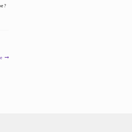
e ?
me