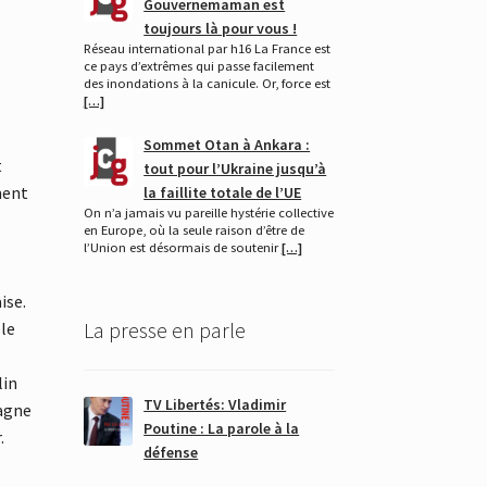
Gouvernemaman est
toujours là pour vous !
Réseau international par h16 La France est
ce pays d’extrêmes qui passe facilement
des inondations à la canicule. Or, force est
[…]
Sommet Otan à Ankara :
t
tout pour l’Ukraine jusqu’à
ment
la faillite totale de l’UE
On n’a jamais vu pareille hystérie collective
en Europe, où la seule raison d’être de
l’Union est désormais de soutenir
[…]
ise.
La presse en parle
 le
lin
TV Libertés: Vladimir
magne
Poutine : La parole à la
.
défense