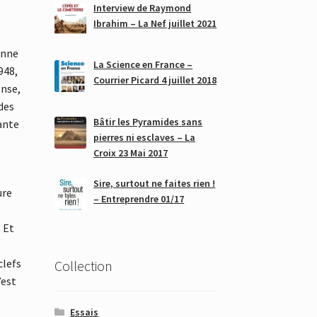
Interview de Raymond
Ibrahim – La Nef juillet 2021
enne
La Science en France –
948,
Courrier Picard 4 juillet 2018
ense,
des
Bâtir les Pyramides sans
ante
pierres ni esclaves – La
Croix 23 Mai 2017
Sire, surtout ne faites rien !
ure
– Entreprendre 01/17
 Et
clefs
Collection
’est
Essais