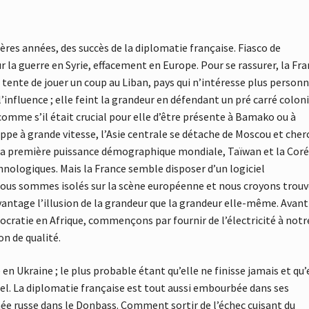
ères années, des succès de la diplomatie française. Fiasco de
r la guerre en Syrie, effacement en Europe. Pour se rassurer, la Fr
e tente de jouer un coup au Liban, pays qui n’intéresse plus personn
 l’influence ; elle feint la grandeur en défendant un pré carré colon
comme s’il était crucial pour elle d’être présente à Bamako ou à
ppe à grande vitesse, l’Asie centrale se détache de Moscou et cher
 la première puissance démographique mondiale, Taïwan et la Coré
nologiques. Mais la France semble disposer d’un logiciel
nous sommes isolés sur la scène européenne et nous croyons trouv
avantage l’illusion de la grandeur que la grandeur elle-même. Avant
cratie en Afrique, commençons par fournir de l’électricité à notr
on de qualité.
n Ukraine ; le plus probable étant qu’elle ne finisse jamais et qu’
l. La diplomatie française est tout aussi embourbée dans ses
mée russe dans le Donbass. Comment sortir de l’échec cuisant du