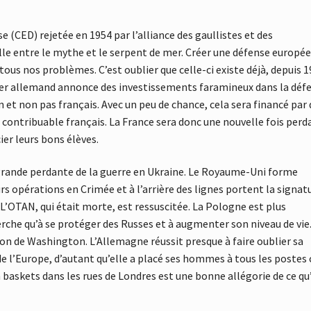
CED) rejetée en 1954 par l’alliance des gaullistes et des
le entre le mythe et le serpent de mer. Créer une défense europé
 tous nos problèmes. C’est oublier que celle-ci existe déjà, depuis 1
lier allemand annonce des investissements faramineux dans la déf
 et non pas français. Avec un peu de chance, cela sera financé par 
 contribuable français. La France sera donc une nouvelle fois perd
ier leurs bons élèves.
grande perdante de la guerre en Ukraine. Le Royaume-Uni forme
rs opérations en Crimée et à l’arrière des lignes portent la signat
L’OTAN, qui était morte, est ressuscitée. La Pologne est plus
erche qu’à se protéger des Russes et à augmenter son niveau de vie.
tion de Washington. L’Allemagne réussit presque à faire oublier sa
e l’Europe, d’autant qu’elle a placé ses hommes à tous les postes 
 baskets dans les rues de Londres est une bonne allégorie de ce qu