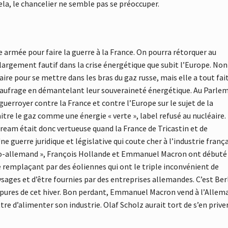
ela, le chancelier ne semble pas se préoccuper.
 armée pour faire la guerre à la France. On pourra rétorquer au
 largement fautif dans la crise énergétique que subit l’Europe. Non
e pour se mettre dans les bras du gaz russe, mais elle a tout fai
 naufrage en démantelant leur souveraineté énergétique. Au Parle
uerroyer contre la France et contre l’Europe sur le sujet de la
aitre le gaz comme une énergie « verte », label refusé au nucléaire.
eam était donc vertueuse quand la France de Tricastin et de
 guerre juridique et législative qui coute cher à l’industrie frança
anco-allemand », François Hollande et Emmanuel Macron ont débuté
 remplaçant par des éoliennes qui ont le triple inconvénient de
aysages et d’être fournies par des entreprises allemandes. C’est Ber
upures de cet hiver. Bon perdant, Emmanuel Macron vend à l’Alle
tre d’alimenter son industrie. Olaf Scholz aurait tort de s’en priver