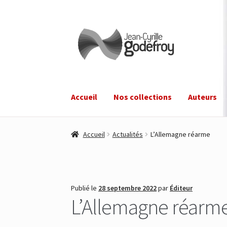
Aller
Aller
à
au
la
contenu
navigation
Accueil
Nos collections
Auteurs
Accueil
Actualités
L’Allemagne réarme
Publié le
28 septembre 2022
par
Éditeur
L’Allemagne réarm