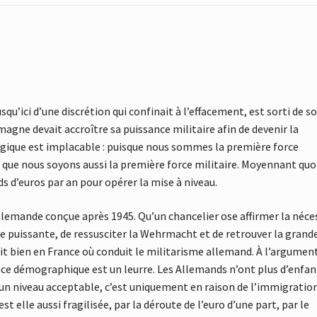
squ’ici d’une discrétion qui confinait à l’effacement, est sorti de s
ne devait accroître sa puissance militaire afin de devenir la
gique est implacable : puisque nous sommes la première force
ue nous soyons aussi la première force militaire. Moyennant quoi,
s d’euros par an pour opérer la mise à niveau.
llemande conçue après 1945. Qu’un chancelier ose affirmer la néce
re puissante, de ressusciter la Wehrmacht et de retrouver la grand
 sait bien en France où conduit le militarisme allemand. À l’argumen
nce démographique est un leurre. Les Allemands n’ont plus d’enfan
 à un niveau acceptable, c’est uniquement en raison de l’immigratio
 elle aussi fragilisée, par la déroute de l’euro d’une part, par le