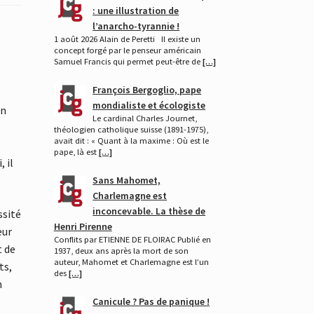
: une illustration de
l’anarcho-tyrannie !
1 août 2026 Alain de Peretti Il existe un
concept forgé par le penseur américain
Samuel Francis qui permet peut-être de
[…]
François Bergoglio, pape
mondialiste et écologiste
on
Le cardinal Charles Journet,
théologien catholique suisse (1891-1975),
avait dit : « Quant à la maxime : Où est le
pape, là est
[…]
 il
Sans Mahomet,
Charlemagne est
inconcevable. La thèse de
ssité
Henri Pirenne
eur
Conflits par ETIENNE DE FLOIRAC Publié en
t de
1937, deux ans après la mort de son
auteur, Mahomet et Charlemagne est l’un
ts,
des
[…]
n
Canicule ? Pas de panique !