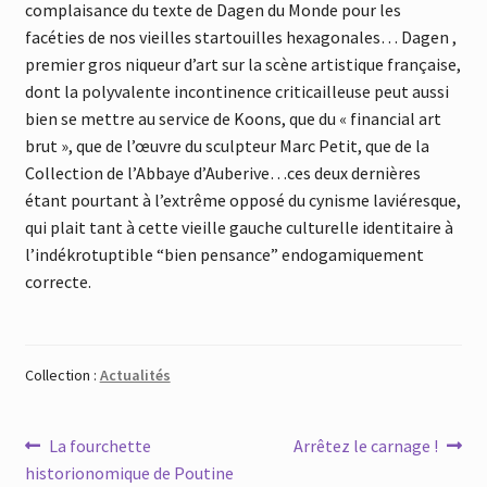
complaisance du texte de Dagen du Monde pour les
facéties de nos vieilles startouilles hexagonales… Dagen ,
premier gros niqueur d’art sur la scène artistique française,
dont la polyvalente incontinence criticailleuse peut aussi
bien se mettre au service de Koons, que du « financial art
brut », que de l’œuvre du sculpteur Marc Petit, que de la
Collection de l’Abbaye d’Auberive…ces deux dernières
étant pourtant à l’extrême opposé du cynisme laviéresque,
qui plait tant à cette vieille gauche culturelle identitaire à
l’indékrotuptible “bien pensance” endogamiquement
correcte.
Collection :
Actualités
Navigation
Article
Article
La fourchette
Arrêtez le carnage !
précédent :
suivant :
historionomique de Poutine