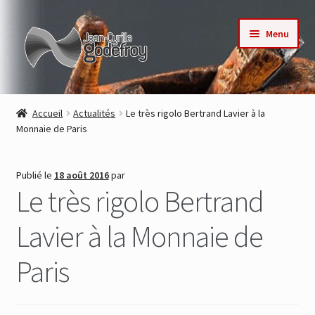
Aller
Aller
Menu
à
au
la
contenu
navigation
Accueil
Accueil
Actualités
Le très rigolo Bertrand Lavier à la
Monnaie de Paris
Nos collections
Auteurs
Publié le
18 août 2016
par
Le très rigolo Bertrand
Actualités
Lavier à la Monnaie de
Contact
Paris
Commande