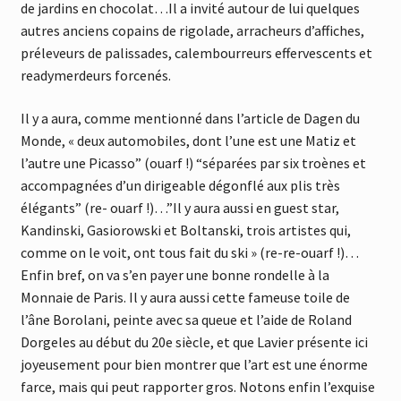
de jardins en chocolat…Il a invité autour de lui quelques
autres anciens copains de rigolade, arracheurs d’affiches,
préleveurs de palissades, calembourreurs effervescents et
readymerdeurs forcenés.
Il y a aura, comme mentionné dans l’article de Dagen du
Monde, « deux automobiles, dont l’une est une Matiz et
l’autre une Picasso” (ouarf !) “séparées par six troènes et
accompagnées d’un dirigeable dégonflé aux plis très
élégants” (re- ouarf !)…”Il y aura aussi en guest star,
Kandinski, Gasiorowski et Boltanski, trois artistes qui,
comme on le voit, ont tous fait du ski » (re-re-ouarf !)…
Enfin bref, on va s’en payer une bonne rondelle à la
Monnaie de Paris. Il y aura aussi cette fameuse toile de
l’âne Borolani, peinte avec sa queue et l’aide de Roland
Dorgeles au début du 20e siècle, et que Lavier présente ici
joyeusement pour bien montrer que l’art est une énorme
farce, mais qui peut rapporter gros. Notons enfin l’exquise