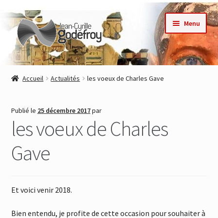
Aller
Aller
Menu
à
au
la
contenu
navigation
Accueil
Accueil
Actualités
les voeux de Charles Gave
Nos collections
Publié le
25 décembre 2017
par
Auteurs
les voeux de Charles
Actualités
Gave
Contact
Et voici venir 2018.
Commande
Bien entendu, je profite de cette occasion pour souhaiter à