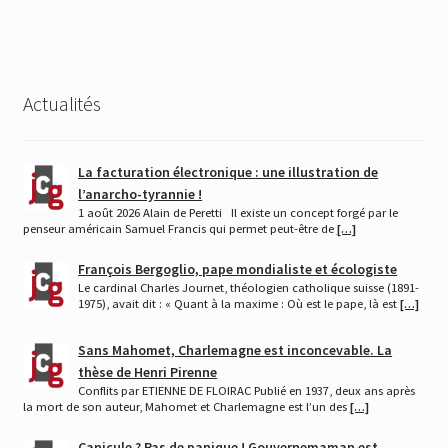
Actualités
La facturation électronique : une illustration de
l’anarcho-tyrannie !
1 août 2026 Alain de Peretti Il existe un concept forgé par le
penseur américain Samuel Francis qui permet peut-être de
[…]
François Bergoglio, pape mondialiste et écologiste
Le cardinal Charles Journet, théologien catholique suisse (1891-
1975), avait dit : « Quant à la maxime : Où est le pape, là est
[…]
Sans Mahomet, Charlemagne est inconcevable. La
thèse de Henri Pirenne
Conflits par ETIENNE DE FLOIRAC Publié en 1937, deux ans après
la mort de son auteur, Mahomet et Charlemagne est l’un des
[…]
Canicule ? Pas de panique ! Gouvernemaman est