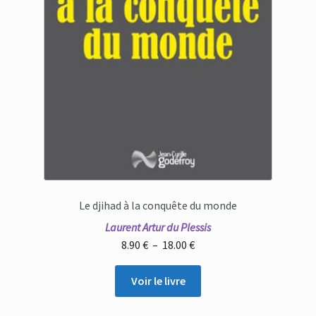
Le djihad à la conquête du monde
Laurent Artur du Plessis
Plage
8.90
€
–
18.00
€
de
prix :
Voir le livre
8.90 €
à