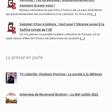
toujours là pour vous !
Réseau international par h16 La France est ce pays d’extrêmes
qui passe facilement des inondations à la canicule. Or, force est
[…]
Sommet Otan à Ankara : tout pour l’Ukraine jusqu’à la
faillite totale de l’UE
On n’a jamais vu pareille hystérie collective en Europe, où la
seule raison d’être de l’Union est désormais de soutenir
[…]
La presse en parle
TV Libertés: Vladimir Poutine : La parole à la défense
Interview de Raymond Ibrahim – La Nef juillet 2021