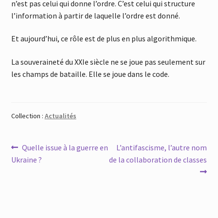
n’est pas celui qui donne l’ordre. C’est celui qui structure
l’information à partir de laquelle l’ordre est donné.
Et aujourd’hui, ce rôle est de plus en plus algorithmique.
La souveraineté du XXIe siècle ne se joue pas seulement sur
les champs de bataille. Elle se joue dans le code.
Collection :
Actualités
Navigation
Article
Article
Quelle issue à la guerre en
L’antifascisme, l’autre nom
précédent :
suivant :
Ukraine ?
de la collaboration de classes
de
l’article