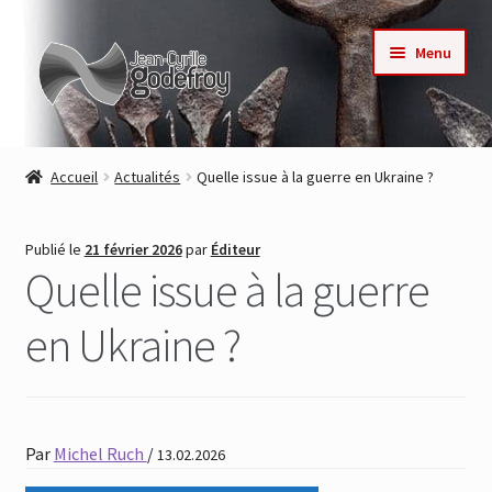
Aller
Aller
Menu
à
au
la
contenu
navigation
Accueil
Accueil
Actualités
Quelle issue à la guerre en Ukraine ?
Nos collections
Publié le
21 février 2026
par
Éditeur
Auteurs
Quelle issue à la guerre
Actualités
en Ukraine ?
Contact
Commande
Par
Michel Ruch
/
13.02.2026