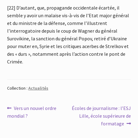
[22] D’autant, que, propagande occidentale écartée, il
semble y avoir un malaise vis-à-vis de l’Etat major général
et du ministre de la défense, comme l’illustrent
l’interrogatoire depuis le coup de Wagner du général
Surovikine, la sanction du général Popov, retiré d’Ukraine
pour muter en, Syrie et les critiques acerbes de Strelkov et
des « durs », notamment après l’action contre le pont de
Crimée.
Collection :
Actualités
Navigation
Article
Article
Vers un nouvel ordre
Écoles de journalisme : l’ESJ
précédent :
suivant :
mondial ?
Lille, école supérieure de
de
formatage
l’article