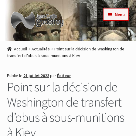
Aller
Aller
Menu
à
au
la
contenu
navigation
Accueil
Accueil
Actualités
Point sur la décision de Washington de
transfert d’obus à sous-munitions à Kiev
Nos collections
Auteurs
Publié le
21 juillet 2023
par
Éditeur
Point sur la décision de
Actualités
Washington de transfert
Contact
d’obus à sous-munitions
Commande
à Kiev