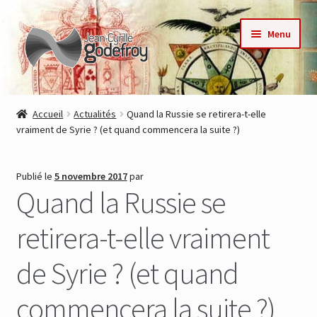
Aller
Aller
Menu
à
au
la
contenu
navigation
Accueil
Accueil
Actualités
Quand la Russie se retirera-t-elle
vraiment de Syrie ? (et quand commencera la suite ?)
Nos collections
Auteurs
Publié le
5 novembre 2017
par
Quand la Russie se
Actualités
retirera-t-elle vraiment
Contact
de Syrie ? (et quand
Commande
commencera la suite ?)