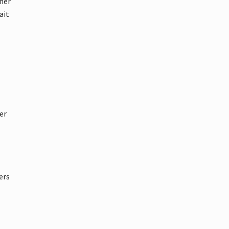
iner
ait
er
ers