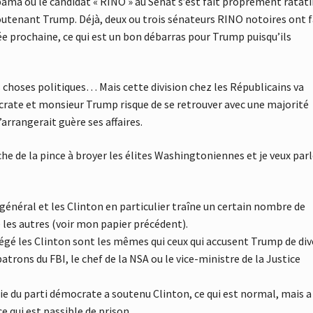
labama ou le candidat « RINO » au Senat s’est fait proprement ratat
soutenant Trump. Déjà, deux ou trois sénateurs RINO notoires ont f
née prochaine, ce qui est un bon débarras pour Trump puisqu’ils
s choses politiques… Mais cette division chez les Républicains va
ocrate et monsieur Trump risque de se retrouver avec une majorité
arrangerait guère ses affaires.
che de la pince à broyer les élites Washingtoniennes et je veux parl
 général et les Clinton en particulier traîne un certain nombre de
 les autres (voir mon papier précédent).
otégé les Clinton sont les mêmes qui ceux qui accusent Trump de div
atrons du FBI, le chef de la NSA ou le vice-ministre de la Justice
hie du parti démocrate a soutenu Clinton, ce qui est normal, mais a
e qui est passible de prison.