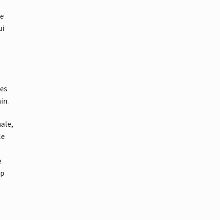
me
ui
es
in.
nale,
le
e
up