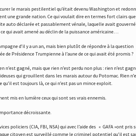
 curer le marais pestilentiel qu’était devenu Washington et redonn
nt une grande nation. Ce qui voulait dire en termes fort clairs que
lite auto déclarée et passablement vénale, laquelle avait gouverné
s, ce qui avait amené au déclin de la puissance américaine…
 campagne d’il y a un an, mais bien plutôt de répondre à la question
e de Présidence Trumpienne à l’aune de ce qui avait été promis ?
 n’est gagné, mais que rien n’est perdu non plus : rien n’est gag
s hideuses qui grouillent dans les marais autour du Potomac. Rien n’
 qu’il est toujours là, ce qui n’est pas un mince exploit.
ement mis en lumière ceux qui sont ses vrais ennemis.
importance décroissante.
ices policiers (CIA, FBI, NSA) qui avec l’aide des « GAFA »ont pris s
que citoyen est surveillé comme le criminel potentiel qu’il est sa