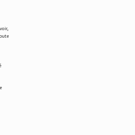
voir,
toute
é
ue