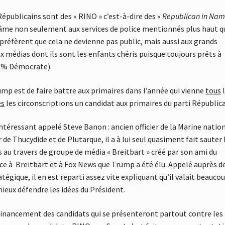
épublicains sont des « RINO » c’est-à-dire des «
Republican in Na
 âme non seulement aux services de police mentionnés plus haut q
 préfèrent que cela ne devienne pas public, mais aussi aux grands
x médias dont ils sont les enfants chéris puisque toujours prêts à
95 % Démocrate).
mp est de faire battre aux primaires dans l’année qui vienne
tous
l
es
les circonscriptions un candidat aux primaires du parti Républica
ntéressant appelé Steve Banon : ancien officier de la Marine natio
e Thucydide et de Plutarque, il a à lui seul quasiment fait sauter 
 au travers de groupe de média « Breitbart » créé par son ami du
ce à Breitbart et à Fox News que Trump a été élu. Appelé auprès d
égique, il en est reparti assez vite expliquant qu’il valait beauco
ieux défendre les idées du Président.
financement des candidats qui se présenteront partout contre les