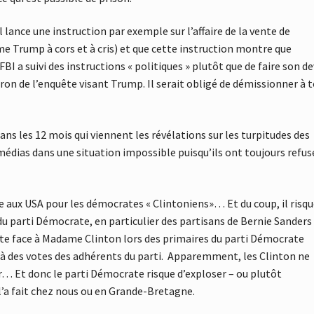
 lance une instruction par exemple sur l’affaire de la vente de
e Trump à cors et à cris) et que cette instruction montre que
BI a suivi des instructions « politiques » plutôt que de faire son de
atron de l’enquête visant Trump. Il serait obligé de démissionner à 
ans les 12 mois qui viennent les révélations sur les turpitudes des
médias dans une situation impossible puisqu’ils ont toujours refus
e aux USA pour les démocrates « Clintoniens»… Et du coup, il risq
 du parti Démocrate, en particulier des partisans de Bernie Sanders
ite face à Madame Clinton lors des primaires du parti Démocrate
qu’à des votes des adhérents du parti. Apparemment, les Clinton ne
r… Et donc le parti Démocrate risque d’exploser – ou plutôt
l’a fait chez nous ou en Grande-Bretagne.