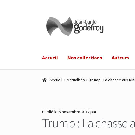
Aller
Aller
à
au
la
contenu
navigation
Accueil
Nos collections
Auteurs
Accueil
Actualités
Trump : La chasse aux Rin
Publié le
6 novembre 2017
par
Trump : La chasse a