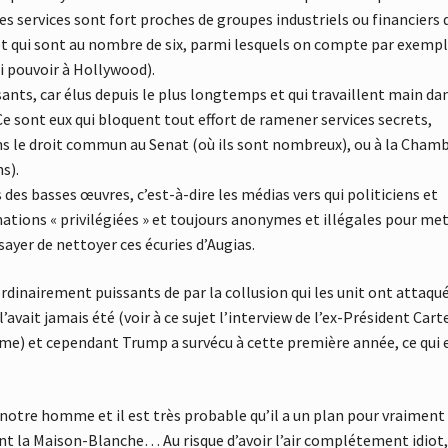
es services sont fort proches de groupes industriels ou financiers 
 et qui sont au nombre de six, parmi lesquels on compte par exemp
ai pouvoir à Hollywood).
sants, car élus depuis le plus longtemps et qui travaillent main dan
Ce sont eux qui bloquent tout effort de ramener services secrets,
ns le droit commun au Senat (où ils sont nombreux), ou à la Cham
s).
des basses œuvres, c’est-à-dire les médias vers qui politiciens et
rmations « privilégiées » et toujours anonymes et illégales pour me
ayer de nettoyer ces écuries d’Augias.
dinairement puissants de par la collusion qui les unit ont attaqué
ait jamais été (voir à ce sujet l’interview de l’ex-Président Carte
) et cependant Trump a survécu à cette première année, ce qui 
 notre homme et il est très probable qu’il a un plan pour vraiment
nt la Maison-Blanche… Au risque d’avoir l’air complétement idiot,