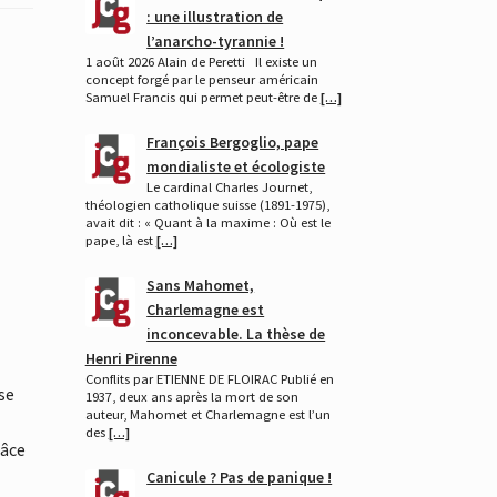
: une illustration de
l’anarcho-tyrannie !
1 août 2026 Alain de Peretti Il existe un
concept forgé par le penseur américain
Samuel Francis qui permet peut-être de
[…]
François Bergoglio, pape
mondialiste et écologiste
Le cardinal Charles Journet,
théologien catholique suisse (1891-1975),
avait dit : « Quant à la maxime : Où est le
pape, là est
[…]
Sans Mahomet,
Charlemagne est
inconcevable. La thèse de
Henri Pirenne
Conflits par ETIENNE DE FLOIRAC Publié en
se
1937, deux ans après la mort de son
auteur, Mahomet et Charlemagne est l’un
des
[…]
râce
Canicule ? Pas de panique !