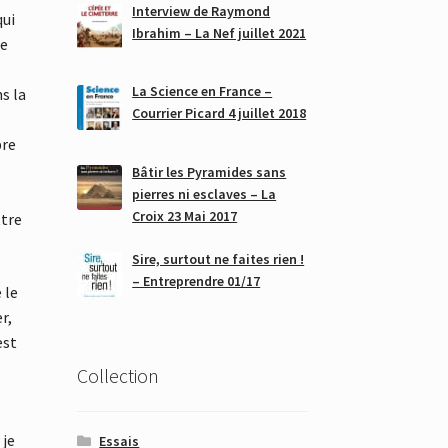
Interview de Raymond
qui
Ibrahim – La Nef juillet 2021
le
La Science en France –
s la
Courrier Picard 4 juillet 2018
bre
Bâtir les Pyramides sans
pierres ni esclaves – La
Croix 23 Mai 2017
ttre
Sire, surtout ne faites rien !
– Entreprendre 01/17
 le
r,
est
Collection
 je
Essais