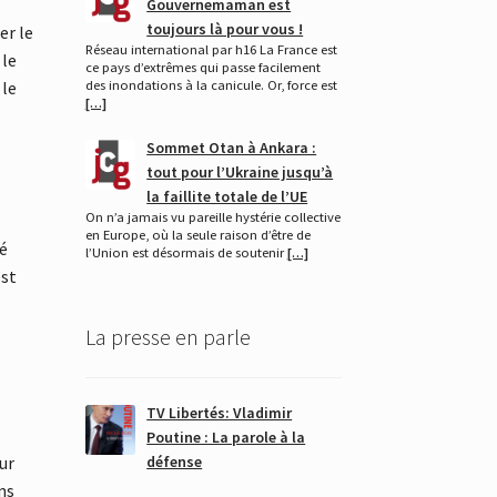
Gouvernemaman est
toujours là pour vous !
er le
Réseau international par h16 La France est
 le
ce pays d’extrêmes qui passe facilement
des inondations à la canicule. Or, force est
 le
[…]
Sommet Otan à Ankara :
tout pour l’Ukraine jusqu’à
la faillite totale de l’UE
On n’a jamais vu pareille hystérie collective
en Europe, où la seule raison d’être de
né
l’Union est désormais de soutenir
[…]
est
La presse en parle
TV Libertés: Vladimir
Poutine : La parole à la
défense
ur
ns