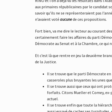
RINO et l’on a déjà vu les résultats dans l’A
aux primaires républicaines par le candidat 
savoir qu’ils ne se représenteraient pas l’an
n’avaient voté
aucune
de ces propositions.
Fort bien, va me dire le lecteur au courant de
certainement faire les affaires du parti Dém
Démocrate au Senat et à la Chambre, ce qui n’
Et c’est là que rentre en jeu la deuxième bran
de la Justice.
Il se trouve que le parti Démocrate en
casseroles plus bruyantes les unes que
Il se trouve aussi que ceux qui ont pr
forfaits. Citons Mueller et Comey, ex-p
actuel.
Il se trouve enfin que toute la hiérarc
aussi essayé de cacher ses turpitudes, c