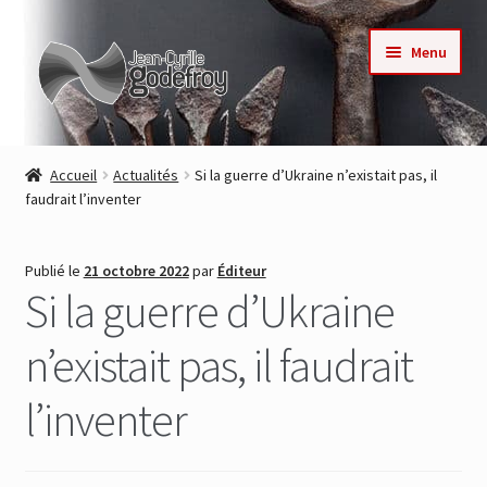
Aller
Aller
Menu
à
au
la
contenu
navigation
Accueil
Accueil
Actualités
Si la guerre d’Ukraine n’existait pas, il
faudrait l’inventer
Nos collections
Auteurs
Publié le
21 octobre 2022
par
Éditeur
Si la guerre d’Ukraine
Actualités
n’existait pas, il faudrait
Contact
l’inventer
Commande