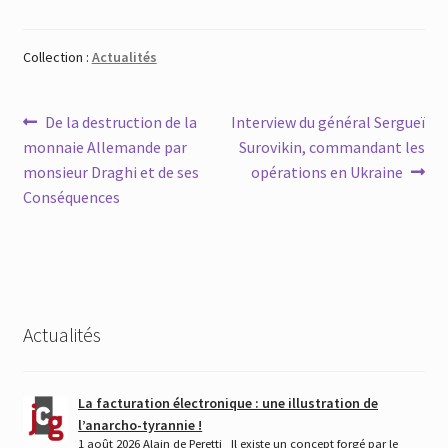
Collection :
Actualités
Navigation
Article
Article
De la destruction de la
Interview du général Sergueï
précédent :
suivant :
monnaie Allemande par
Surovikin, commandant les
de
monsieur Draghi et de ses
opérations en Ukraine
l’article
Conséquences
Actualités
La facturation électronique : une illustration de
l’anarcho-tyrannie !
1 août 2026 Alain de Peretti Il existe un concept forgé par le