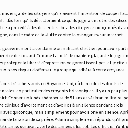
mis en garde les citoyens qu’ils avaient l’intention de couper l’ac
ls, dès lors qu’ils détecteraient ce qu’ils jugeraient être des «disc
police a procédé à des descentes chez des citoyens soupçonnés d’avo
e, dans le cadre de la «lutte contre la misogynie» sur internet.
, le gouvernement a condamné un militant chrétien pour avoir parti
meurtre de son ami. Comme l’a noté de manière glaçante le juge e
es protéger la liberté d’expression ne garantissent pas, et je cite, 
quoi sans risquer d’offenser le groupe qui adhère à cette croyance.
 nos très chers amis du Royaume-Uni, où le recule des droits de
ntales, en particulier des croyants britanniques. Il y a un peu plus
th Conner, un kinésithérapeute de 51 ans et vétéran militaire, p
ne clinique d’avortement et d’avoir prié en silence pendant trois
gir avec quiconque, mais simplement pour avoir prié en silence. Apr
demandé la raison de sa prière, Adam a simplement répondu qu’il pri
etite amie, qui avait avorté des années plus tôt. Les officiers n’ont 