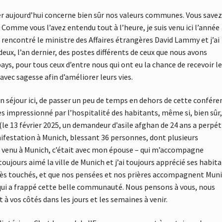
ler aujourd’hui concerne bien sûr nos valeurs communes. Vous savez
. Comme vous l’avez entendu tout à l’heure, je suis venu ici l’année
rencontré le ministre des Affaires étrangères David Lammy et j’ai
deux, l’an dernier, des postes différents de ceux que nous avons
ays, pour tous ceux d’entre nous qui ont eu la chance de recevoir l
 avec sagesse afin d’améliorer leurs vies.
mon séjour ici, de passer un peu de temps en dehors de cette confére
rès impressionné par l’hospitalité des habitants, même si, bien sûr, 
 (le 13 février 2025, un demandeur d’asile afghan de 24 ans a perpét
nifestation à Munich, blessant 36 personnes, dont plusieurs
uis venu à Munich, c’était avec mon épouse – qui m’accompagne
toujours aimé la ville de Munich et j’ai toujours apprécié ses habita
ès touchés, et que nos pensées et nos prières accompagnent Mun
 qui a frappé cette belle communauté. Nous pensons à vous, nous
à vos côtés dans les jours et les semaines à venir.