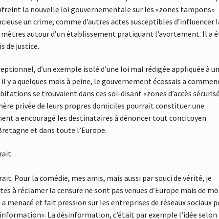
nfreint la nouvelle loi gouvernementale sur les «zones tampons»
lencieuse un crime, comme d’autres actes susceptibles d’influencer l
 mètres autour d’un établissement pratiquant l’avortement. Il a é
s de justice.
exceptionnel, d’un exemple isolé d’une loi mal rédigée appliquée à u
, il y a quelques mois à peine, le gouvernement écossais a commen
bitations se trouvaient dans ces soi-disant «zones d’accès sécurisé
hère privée de leurs propres domiciles pourrait constituer une
ment a encouragé les destinataires à dénoncer tout concitoyen
retagne et dans toute l’Europe.
rait.
trait. Pour la comédie, mes amis, mais aussi par souci de vérité, je
mptes à réclamer la censure ne sont pas venues d’Europe mais de m
a menacé et fait pression sur les entreprises de réseaux sociaux p
ésinformation». La désinformation, c’était par exemple l’idée selon