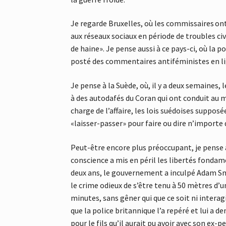
Je regarde Bruxelles, où les commissaires ont 
aux réseaux sociaux en période de troubles civi
de haine». Je pense aussi à ce pays-ci, où la 
posté des commentaires antiféministes en lign
Je pense à la Suède, où, il y a deux semaines
à des autodafés du Coran qui ont conduit au 
charge de l’affaire, les lois suédoises supposé
«laisser-passer» pour faire ou dire n’importe 
Peut-être encore plus préoccupant, je pense à
conscience a mis en péril les libertés fondame
deux ans, le gouvernement a inculpé Adam Smi
le crime odieux de s’être tenu à 50 mètres d’u
minutes, sans gêner qui que ce soit ni intera
que la police britannique l’a repéré et lui a 
pour le fils qu’il aurait pu avoir avec son ex-p