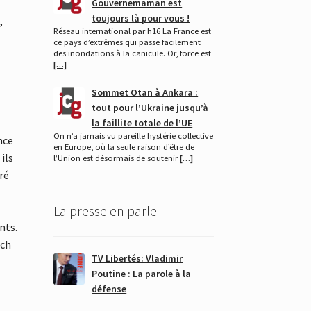
Gouvernemaman est
toujours là pour vous !
,
Réseau international par h16 La France est
ce pays d’extrêmes qui passe facilement
des inondations à la canicule. Or, force est
[…]
e
Sommet Otan à Ankara :
tout pour l’Ukraine jusqu’à
la faillite totale de l’UE
On n’a jamais vu pareille hystérie collective
nce
en Europe, où la seule raison d’être de
ils
l’Union est désormais de soutenir
[…]
ré
La presse en parle
nts.
ich
TV Libertés: Vladimir
Poutine : La parole à la
défense