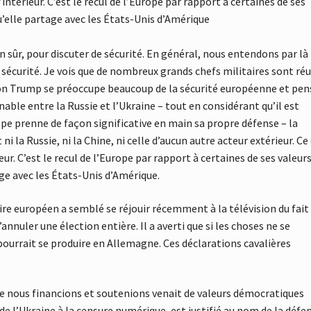
intérieur. C’est le recul de l’Europe par rapport à certaines de ses
u’elle partage avec les États-Unis d’Amérique
 sûr, pour discuter de sécurité. En général, nous entendons par là
 sécurité. Je vois que de nombreux grands chefs militaires sont réu
ation Trump se préoccupe beaucoup de la sécurité européenne et pen
able entre la Russie et l’Ukraine – tout en considérant qu’il est
ope prenne de façon significative en main sa propre défense – la
i la Russie, ni la Chine, ni celle d’aucun autre acteur extérieur. Ce 
ur. C’est le recul de l’Europe par rapport à certaines de ses valeurs
ge avec les États-Unis d’Amérique.
ire européen a semblé se réjouir récemment à la télévision du fait
nuler une élection entière. Il a averti que si les choses ne se
urrait se produire en Allemagne. Ces déclarations cavalières
ue nous financions et soutenions venait de valeurs démocratiques
de l’Ukraine à la censure numérique, est justifié au nom de la défe