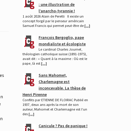
: une illustration de
l’anarcho-tyrannie !
1 août 2026 Alain de Peretti Il existe un
concept forgé par le penseur américain
Samuel Francis qui permet peut-être de
[…]
François Bergoglio, pape
mondialiste et écologiste
Le cardinal Charles Journet,
théologien catholique suisse (1891-1975),
avait dit : « Quant à la maxime : Où est le
pape, là est
[…]
les
Sans Mahomet,
Charlemagne est
inconcevable. La thèse de
Henri Pirenne
on
Conflits par ETIENNE DE FLOIRAC Publié en
e
1937, deux ans après la mort de son
auteur, Mahomet et Charlemagne est l’un
des
[…]
en
Canicule ? Pas de panique !