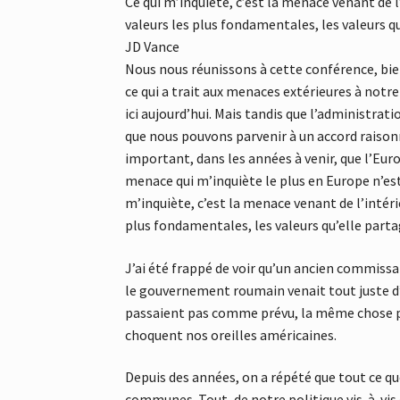
Ce qui m’inquiète, c’est la menace venant de l’
valeurs les plus fondamentales, les valeurs q
JD Vance
Nous nous réunissons à cette conférence, bien
ce qui a trait aux menaces extérieures à notre
ici aujourd’hui. Mais tandis que l’administr
que nous pouvons parvenir à un accord raisonn
important, dans les années à venir, que l’Eur
menace qui m’inquiète le plus en Europe n’est n
m’inquiète, c’est la menace venant de l’intérie
plus fondamentales, les valeurs qu’elle parta
J’ai été frappé de voir qu’un ancien commissa
le gouvernement roumain venait tout juste d’an
passaient pas comme prévu, la même chose po
choquent nos oreilles américaines.
Depuis des années, on a répété que tout ce q
communes. Tout, de notre politique vis-à-vis 