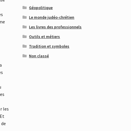
Géopolitique
es
Le monde judéo-chrétien
ême
Les livres des professionnels
Outils et métiers
Tradition et symboles
Non classé
a
es
u
les
r les
 Et
s de