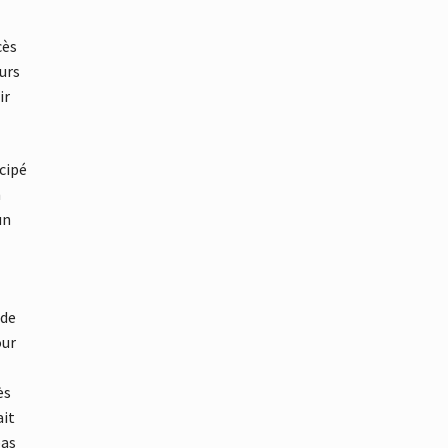
cès
ours
ir
cipé
n
un
 de
our
ès
ait
pas