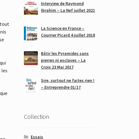
Interview de Raymond
Ibrahim – La Nef juillet 2021
 tout
La Science en France –
nis
Courrier Picard 4 juillet 2018
se
Bâtir les Pyramides sans
pierres ni esclaves – La
qui
Croix 23 Mai 2017
 les
Sire, surtout ne faites rien !
– Entreprendre 01/17
 que
Collection
Essais
nse