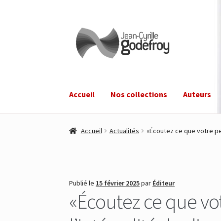
Aller
Aller
à
au
la
contenu
navigation
Accueil
Nos collections
Auteurs
Accueil
Actualités
«Écoutez ce que votre peu
Publié le
15 février 2025
par
Éditeur
«Écoutez ce que vot